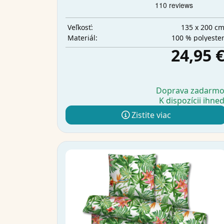
135 x 200 c
Veľkosť:
100 % polyeste
Materiál:
24,95 
Doprava zadarm
K dispozícii ihne
Zistite viac