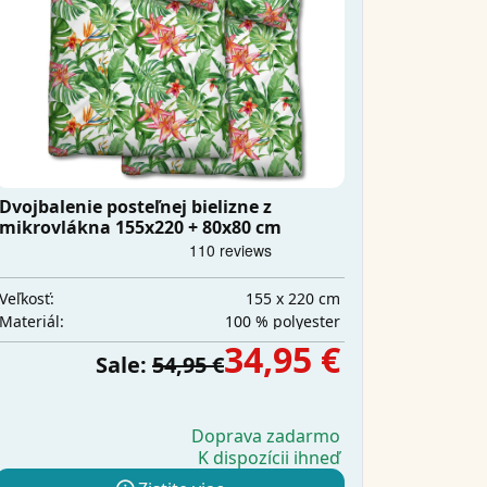
Dvojbalenie posteľnej bielizne z
mikrovlákna 155x220 + 80x80 cm
155 x 220 cm
Veľkosť:
100 % polyester
Materiál:
34,95 €
Sale:
54,95 €
Doprava zadarmo
K dispozícii ihneď