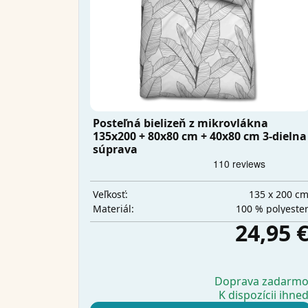
Posteľná bielizeň z mikrovlákna
135x200 + 80x80 cm + 40x80 cm 3-dielna
súprava
135 x 200 c
Veľkosť:
100 % polyeste
Materiál:
24,95 
Doprava zadarm
K dispozícii ihne