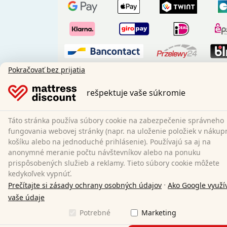
Pokračovať bez prijatia
rešpektuje vaše súkromie
Predplatba
Táto stránka používa súbory cookie na zabezpečenie správneho
Naši prepravní partneri:
fungovania webovej stránky (napr. na uloženie položiek v náku
košíku alebo na jednoduché prihlásenie). Používajú sa aj na
anonymné meranie počtu návštevníkov alebo na ponuku
prispôsobených služieb a reklamy. Tieto súbory cookie môžete
kedykoľvek vypnúť.
·
Prečítajte si zásady ochrany osobných údajov
Ako Google využí
Sociálne médiá:
vaše údaje
Potrebné
Marketing