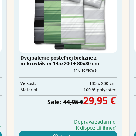
Dvojbalenie posteľnej bielizne z
mikrovlákna 135x200 + 80x80 cm
m
135 x 200 cm
Veľkosť:
r
100 % polyester
Materiál:
€
29,95 €
Sale:
44,95 €
o
Doprava zadarmo
ď
K dispozícii ihneď