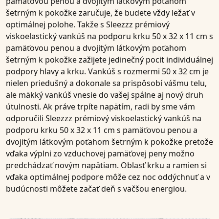
pamäťovou penou a dvojitým látkovým poťahom
šetrným k pokožke
zaručuje, že budete vždy ležať v
optimálnej polohe. Takže
s
Sleezzz prémiový
viskoelastický vankúš na podporu krku 50 x 32 x 11 cm s
pamäťovou penou a dvojitým látkovým poťahom
šetrným k pokožke
zažijete jedinečný pocit individuálnej
podpory
hlavy a krku
.
Vankúš s rozmermi 50 x 32 cm
je
nielen priedušný a dokonale sa prispôsobí vášmu telu,
ale mäkký vankúš vnesie do vašej spálne aj nový druh
útulnosti. Ak práve trpíte napätím, radi by sme vám
odporučili
Sleezzz prémiový viskoelastický vankúš na
podporu krku 50 x 32 x 11 cm s pamäťovou penou a
dvojitým látkovým poťahom šetrným k pokožke
pretože
vďaka
výplni zo vzduchovej pamäťovej peny
možno
predchádzať novým
napätiam
. Oblasť krku a ramien si
vďaka optimálnej podpore môže cez noc oddýchnuť a v
budúcnosti môžete začať deň s väčšou energiou.