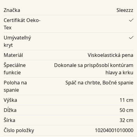
Značka
Sleezzz
Certifikát Oeko-
Tex
Umývateľný
kryt
Materiál
Viskoelastická pena
Špeciálne
Dokonale sa prispôsobí kontúram
funkcie
hlavy a krku
Poloha na
Spáč na chrbte, Bočné spanie
spanie
Výška
11 cm
Dĺžka
50 cm
Šírka
32 cm
Číslo položky
10204001010000