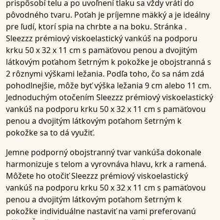
prispôsobí telu a po uvoľnení tlaku sa vždy vráti do
pôvodného tvaru. Poťah je príjemne mäkký a je ideálny
pre
ľudí, ktorí spia na chrbte a na boku
. Stránka .
Sleezzz prémiový viskoelastický vankúš na podporu
krku 50 x 32 x 11 cm s pamäťovou penou a dvojitým
látkovým poťahom šetrným k pokožke
je obojstranná s
2 rôznymi výškami ležania
. Podľa toho, čo sa nám zdá
pohodlnejšie, môže byť
výška ležania 9 cm
alebo
11 cm
.
Jednoduchým otočením
Sleezzz prémiový viskoelastický
vankúš na podporu krku 50 x 32 x 11 cm s pamäťovou
penou a dvojitým látkovým poťahom šetrným k
pokožke
sa to dá využiť.
Jemne podporný obojstranný tvar vankúša dokonale
harmonizuje s telom a vyrovnáva hlavu, krk a ramená.
Môžete ho otočiť
Sleezzz prémiový viskoelastický
vankúš na podporu krku 50 x 32 x 11 cm s pamäťovou
penou a dvojitým látkovým poťahom šetrným k
pokožke
individuálne nastaviť na vami preferovanú