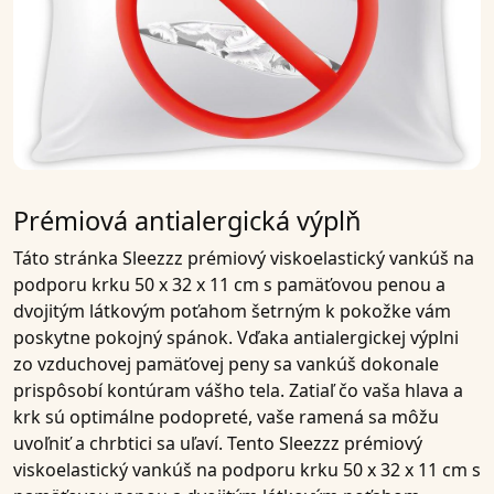
Prémiová antialergická výplň
Táto stránka
Sleezzz prémiový viskoelastický vankúš na
podporu krku 50 x 32 x 11 cm s pamäťovou penou a
dvojitým látkovým poťahom šetrným k pokožke
vám
poskytne pokojný spánok. Vďaka
antialergickej výplni
zo vzduchovej pamäťovej peny
sa vankúš dokonale
prispôsobí kontúram vášho tela. Zatiaľ čo vaša hlava a
krk sú optimálne podopreté, vaše ramená sa môžu
uvoľniť a chrbtici sa uľaví. Tento
Sleezzz prémiový
viskoelastický vankúš na podporu krku 50 x 32 x 11 cm s