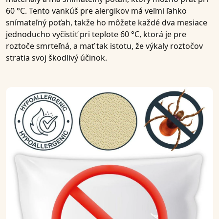
60 °C
. Tento
vankúš pre alergikov
má veľmi ľahko
snímateľný poťah, takže ho môžete každé dva mesiace
jednoducho vyčistiť pri teplote 60 °C, ktorá je pre
roztoče smrteľná, a mať tak istotu, že výkaly roztočov
stratia svoj škodlivý účinok.