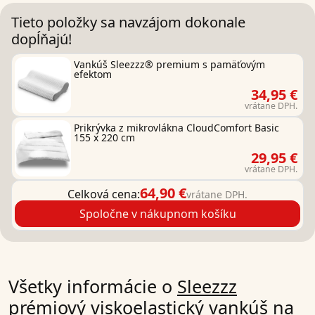
Tieto položky sa navzájom dokonale
dopĺňajú!
Vankúš Sleezzz® premium s pamäťovým
efektom
34,95 €
vrátane DPH.
Prikrývka z mikrovlákna CloudComfort Basic
155 x 220 cm
29,95 €
vrátane DPH.
64,90 €
Celková cena:
vrátane DPH.
Spoločne v nákupnom košíku
Všetky informácie o
Sleezzz
prémiový viskoelastický vankúš na