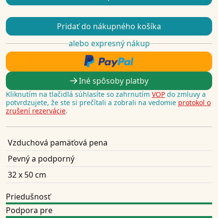
Pridať do nákupného košíka
alebo expresný nákup
Iné spôsoby platby
Kliknutím na tlačidlá súhlasíte so zahrnutím
VOP
do zmluvy a
potvrdzujete, že ste si prečítali a zobrali na vedomie
protokol o
zrušení rezervácie
.
Vzduchová pamäťová pena
Pevný a podporný
32 x 50 cm
Priedušnosť
Podpora pre