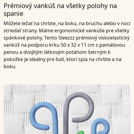
Prémiový vankúš na všetky polohy na
spanie
Môžete ležať na chrbte, na boku, na bruchu alebo v noci
striedať strany. Máme ergonomické vankúše pre všetky
spánkové polohy. Tento
Sleezzz prémiový viskoelastický
vankúš na podporu krku 50 x 32 x 11 cm s pamäťovou
penou a dvojitým látkovým poťahom šetrným k
pokožke
je ideálny pre ľudí, ktorí spia na chrbte a na
boku.