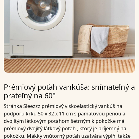
Prémiový poťah vankúša: snímateľný a
prateľný na 60°
Stránka
Sleezzz prémiový viskoelastický vankúš na
podporu krku 50 x 32 x 11 cm s pamäťovou penou a
dvojitým látkovým poťahom šetrným k pokožke
má
prémiový dvojitý látkový poťah
, ktorý je príjemný na
pokožku. Mäkký vnútorný poťah
uzatvára
výplň, takže