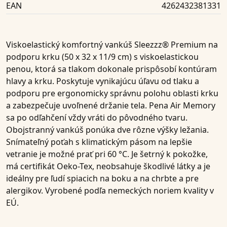
EAN
4262432381331
Viskoelastický komfortný vankúš Sleezzz® Premium na
podporu krku (50 x 32 x 11/9 cm) s viskoelastickou
penou, ktorá sa tlakom dokonale prispôsobí kontúram
hlavy a krku. Poskytuje vynikajúcu úľavu od tlaku a
podporu pre ergonomicky správnu polohu oblasti krku
a zabezpečuje uvoľnené držanie tela. Pena Air Memory
sa po odľahčení vždy vráti do pôvodného tvaru.
Obojstranný vankúš ponúka dve rôzne výšky ležania.
Snímateľný poťah s klimatickým pásom na lepšie
vetranie je možné prať pri 60 °C. Je šetrný k pokožke,
má certifikát Oeko-Tex, neobsahuje škodlivé látky a je
ideálny pre ľudí spiacich na boku a na chrbte a pre
alergikov. Vyrobené podľa nemeckých noriem kvality v
EÚ.