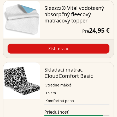
Sleezzz® Vital vodotesný
absorpčný fleecový
matracový topper
24,95 €
Pre
Zistite viac
Skladací matrac
CloudComfort Basic
Stredne mäkké
15 cm
Komfortná pena
Priedušnosť