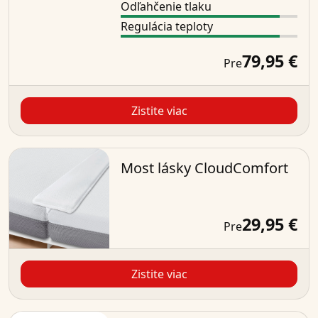
Odľahčenie tlaku
Regulácia teploty
79,95 €
Pre
Zistite viac
Most lásky CloudComfort
29,95 €
Pre
Zistite viac