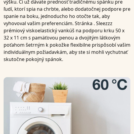
výšku. Či už dávate prednosť tradičnému spánku pre
ľudí, ktorí spia na chrbte, alebo dodatočnej podpore pre
spanie na boku, jednoducho ho otočte tak, aby
vyhovoval vašim preferenciám. Stránka .
Sleezzz
prémiový viskoelastický vankúš na podporu krku 50 x
32 x 11 cm s pamäťovou penou a dvojitým látkovým
poťahom šetrným k pokožke
flexibilne prispôsobí vašim
individuálnym požiadavkám, aby ste si mohli vychutnať
skutočne pokojný spánok.