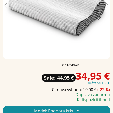
Previous
Ne
34,95 €
Sale:
44,95 €
vrátane DPH.
Cenová výhoda: 10,00 €
(-22 %)
Doprava zadarmo
K dispozícii ihneď
Model:
Podpora krku