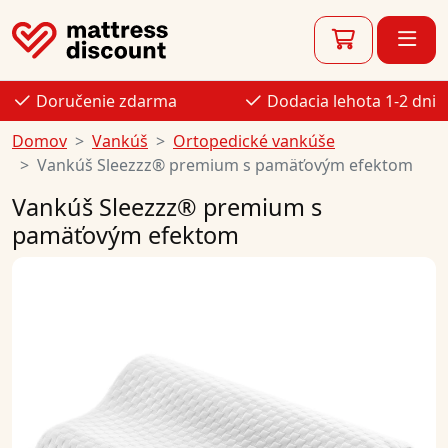
Doručenie zdarma
Dodacia lehota 1-2 dni
Domov
Vankúš
Ortopedické vankúše
Vankúš Sleezzz® premium s pamäťovým efektom
Vankúš Sleezzz® premium s
pamäťovým efektom