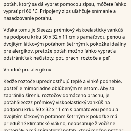
poťah, ktorý sa dá vybrať pomocou
zipsu
, môžete ľahko
vyprať pri 60 °C
. Pripojený
zips
uľahčuje snímanie a
nasadzovanie poťahu.
Vďaka tomu je
Sleezzz prémiový viskoelastický vankúš
na podporu krku 50 x 32 x 11 cm s pamäťovou penou a
dvojitým látkovým poťahom šetrným k pokožke
ideálny
pre
alergikov
, pretože poťah možno ľahko vyprať a
odstrániť tak nečistoty, pot, prach, roztoče a peľ.
Vhodné pre alergikov
Keďže roztoče uprednostňujú teplé a vlhké podnebie,
posteľ je mimoriadne obľúbeným miestom. Aby sa
zabránilo šíreniu roztočov domáceho prachu, je
poťah
Sleezzz prémiový viskoelastický vankúš na
podporu krku 50 x 32 x 11 cm s pamäťovou penou a
dvojitým látkovým poťahom šetrným k pokožke
má
priedušné
klimatické vlákno
, neobsahuje živočíšne
materiály a má snímateľný poťah, ktorý možno
prať
pri