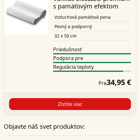
s pamäťovým efektom
Vzduchová pamäťová pena
Pevný a podporný
32 x 50 cm
Priedušnosť
Podpora pre
Regulácia teploty
34,95 €
Pre
Zistite viac
Objavte náš svet produktov: