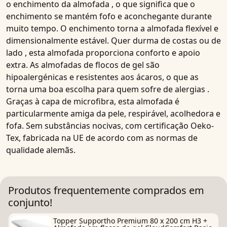
o enchimento da
almofada
, o que significa que o
enchimento se mantém fofo e aconchegante durante
muito tempo. O enchimento torna a
almofada
flexível e
dimensionalmente estável. Quer durma
de costas
ou
de
lado
, esta
almofada
proporciona conforto e apoio
extra.
As almofadas de flocos de gel
são
hipoalergénicas e resistentes aos ácaros, o que as
torna uma boa escolha para
quem sofre de alergias
.
Graças à
capa de microfibra
, esta
almofada
é
particularmente amiga da pele, respirável, acolhedora e
fofa. Sem substâncias nocivas, com certificação Oeko-
Tex, fabricada na UE de acordo com as normas de
qualidade alemãs.
Produtos frequentemente comprados em
conjunto!
Topper Supportho Premium 80 x 200 cm H3 +