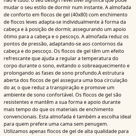
não é tudo: o seu design reversível significa que pode
mudar o seu estilo de dormir num instante. A
almofada
de conforto em flocos de gel (40x80)
com enchimento
de flocos leves adapta-se individualmente à forma da
cabeça e à posição de dormir, assegurando um apoio
ótimo para a cabeça e o pescoço. A
almofada
reduz os
pontos de pressão, adaptando-se aos contornos da
cabeça e do pescoço.
Os flocos de gel
têm um
efeito
refrescante
que ajuda a regular a temperatura do
corpo durante o sono, evitando o sobreaquecimento e
prolongando as fases de sono profundo.A estrutura
aberta dos
flocos de gel
assegura uma boa circulação
do ar, o que
reduz a transpiração
e promove um
ambiente de sono confortável.
Os flocos de gel
são
resistentes e mantêm a sua forma e apoio durante
mais tempo do que os materiais de enchimento
convencionais. Esta
almofada
é também a escolha ideal
para quem prefere
uma cama sem penugem
.
Utilizamos apenas
flocos de gel
de alta qualidade para