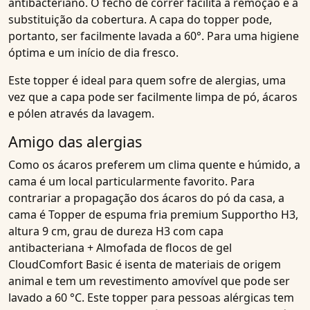
antibacteriano
. O fecho de correr facilita a
remoção e a
substituição da cobertura
. A capa do topper pode,
portanto, ser facilmente lavada a 60°. Para uma higiene
óptima e um início de dia fresco.
Este topper é
ideal para
quem sofre de
alergias
, uma
vez que a capa pode ser facilmente limpa de pó, ácaros
e pólen através da lavagem.
Amigo das alergias
Como os ácaros preferem um clima quente e húmido, a
cama é um local particularmente favorito. Para
contrariar a propagação dos ácaros do pó da casa, a
cama é
Topper de espuma fria premium Supportho H3,
altura 9 cm, grau de dureza H3 com capa
antibacteriana + Almofada de flocos de gel
CloudComfort Basic
é isenta de materiais de origem
animal e tem um revestimento amovível que pode ser
lavado a 60 °C. Este
topper para pessoas alérgicas
tem