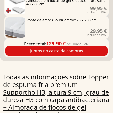
Almofada em flocos de gel CloudComfort Basic
40 x 80 cm
99,95 €
incluindo IVA.
Ponte de amor CloudComfort 25 x 200 cm
29,95 €
incluindo IVA.
129,90 €
Preço total:
incluindo IVA.
Juntos no cesto de compras
Todas as informações sobre
Topper
de espuma fria premium
Supportho H3, altura 9 cm, grau de
dureza H3 com capa antibacteriana
+ Almofada de flocos de gel