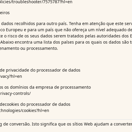
licies/troubleshooter/7575787?hl=en
eiros
os dados recolhidos para outro país. Tenha em atenção que este ser
co Europeu e para um país que não ofereça um nível adequado de
te o risco de os seus dados serem tratados pelas autoridades dos E
Abaixo encontra uma lista dos países para os quais os dados são t
azenamento ou processamento.
ca de privacidade do processador de dados
rivacy?hl=en
dos os domínios da empresa de processamento
rivacy-controls/
 de
cookies do processador de dados
echnologies/cookies?hl=en
 de conversão. Isto significa que os sítios Web ajudam a converter