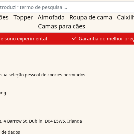
ões
Topper
Almofada
Roupa de cama
Caixil
Camas para cães
de sono experimental
Garantia do melhor pre
sua seleção pessoal de cookies permitidos.
ing.
 4 Barrow St, Dublin, D04 E5W5, Irlanda
o de dados