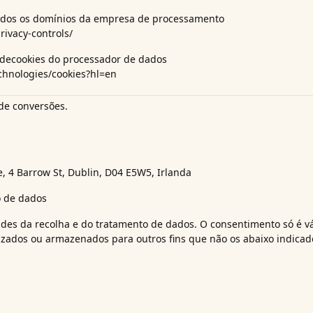
odos os domínios da empresa de processamento
rivacy-controls/
 de
cookies do processador de dados
echnologies/cookies?hl=en
 de conversões.
 4 Barrow St, Dublin, D04 E5W5, Irlanda
o de dados
dades da recolha e do tratamento de dados. O consentimento só é v
izados ou armazenados para outros fins que não os abaixo indicad