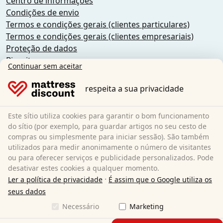
Centro de informações
Condições de envio
Termos e condições gerais (clientes particulares)
Termos e condições gerais (clientes empresariais)
Proteção de dados
Biscoitos
Continuar sem aceitar
Política de cancelamento
Impressão
respeita a sua privacidade
Rescindir o contrato
Este sítio utiliza cookies para garantir o bom funcionamento
Sleezzz GmbH
do sítio (por exemplo, para guardar artigos no seu cesto de
Grebbener Str. 7
compras ou simplesmente para iniciar sessão). São também
utilizados para medir anonimamente o número de visitantes
52525 Heinsberg
ou para oferecer serviços e publicidade personalizados. Pode
Alemanha
desativar estes cookies a qualquer momento.
E-Mail:
customer-service@matratzen.discount
·
Ler a política de privacidade
É assim que o Google utiliza os
Todos os preços incluem IVA.
seus dados
Necessário
Marketing