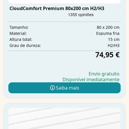
CloudComfort Premium 80x200 cm H2/H3
80 x 200 cm
Tamanho:
Espuma fria
Material:
15 cm
Altura total:
H2/H3
Grau de dureza:
74,95 €
Envio gratuito
Disponível imediatamente
Saiba mais