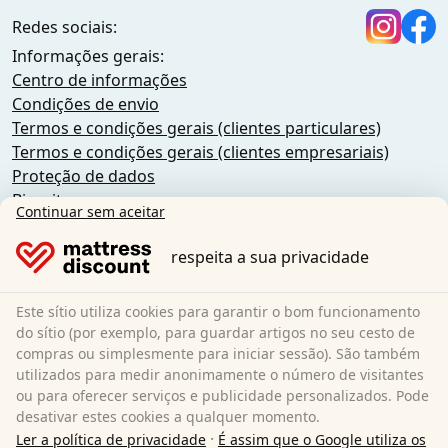
Redes sociais:
Informações gerais:
Centro de informações
Condições de envio
Termos e condições gerais (clientes particulares)
Termos e condições gerais (clientes empresariais)
Proteção de dados
Biscoitos
Continuar sem aceitar
Política de cancelamento
Impressão
respeita a sua privacidade
Rescindir o contrato
Este sítio utiliza cookies para garantir o bom funcionamento
Sleezzz GmbH
do sítio (por exemplo, para guardar artigos no seu cesto de
Grebbener Str. 7
compras ou simplesmente para iniciar sessão). São também
utilizados para medir anonimamente o número de visitantes
52525 Heinsberg
ou para oferecer serviços e publicidade personalizados. Pode
Alemanha
desativar estes cookies a qualquer momento.
E-Mail:
customer-service@matratzen.discount
·
Ler a política de privacidade
É assim que o Google utiliza os