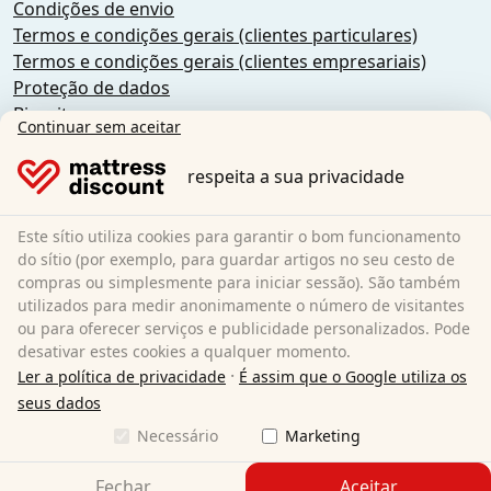
Condições de envio
Termos e condições gerais (clientes particulares)
Termos e condições gerais (clientes empresariais)
Proteção de dados
Biscoitos
Continuar sem aceitar
Política de cancelamento
Impressão
respeita a sua privacidade
Rescindir o contrato
Este sítio utiliza cookies para garantir o bom funcionamento
Sleezzz GmbH
do sítio (por exemplo, para guardar artigos no seu cesto de
Grebbener Str. 7
compras ou simplesmente para iniciar sessão). São também
utilizados para medir anonimamente o número de visitantes
52525 Heinsberg
ou para oferecer serviços e publicidade personalizados. Pode
Alemanha
desativar estes cookies a qualquer momento.
E-Mail:
customer-service@matratzen.discount
·
Ler a política de privacidade
É assim que o Google utiliza os
Todos os preços incluem IVA.
seus dados
Necessário
Marketing
Fechar
Aceitar