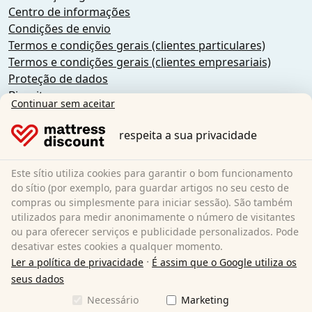
Centro de informações
Condições de envio
Termos e condições gerais (clientes particulares)
Termos e condições gerais (clientes empresariais)
Proteção de dados
Biscoitos
Continuar sem aceitar
Política de cancelamento
Impressão
respeita a sua privacidade
Rescindir o contrato
Este sítio utiliza cookies para garantir o bom funcionamento
Sleezzz GmbH
do sítio (por exemplo, para guardar artigos no seu cesto de
Grebbener Str. 7
compras ou simplesmente para iniciar sessão). São também
utilizados para medir anonimamente o número de visitantes
52525 Heinsberg
ou para oferecer serviços e publicidade personalizados. Pode
Alemanha
desativar estes cookies a qualquer momento.
E-Mail:
customer-service@matratzen.discount
·
Ler a política de privacidade
É assim que o Google utiliza os
Todos os preços incluem IVA.
seus dados
Necessário
Marketing