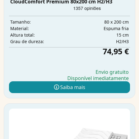
CloudComfort Premium 80x200 cm H2/H3
80 x 200 cm
Tamanho:
Espuma fria
Material:
15 cm
Altura total:
H2/H3
Grau de dureza:
74,95 €
Envio gratuito
Disponível imediatamente
Saiba mais