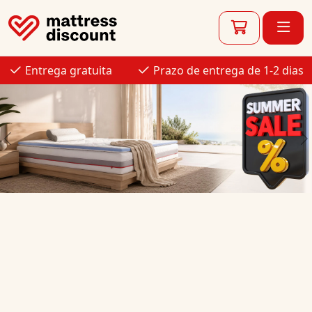
Entrega gratuita
Prazo de entrega de 1-2 dias
Noites quentes sem suar:
Produtos de verão para um sono fresco
Previous
N