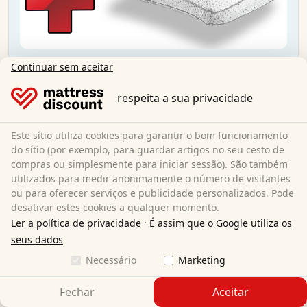
Supportho Premium 80x200 cm H2/H3 +
Continuar sem aceitar
almofada viscoelástica Supportho 40x80 cm
respeita a sua privacidade
80 x 200 cm
Tamanho:
Espuma fria
Material:
Este sítio utiliza cookies para garantir o bom funcionamento
18 cm
Altura total:
do sítio (por exemplo, para guardar artigos no seu cesto de
H2/H3
Grau de dureza:
compras ou simplesmente para iniciar sessão). São também
utilizados para medir anonimamente o número de visitantes
119,95 €
ou para oferecer serviços e publicidade personalizados. Pode
desativar estes cookies a qualquer momento.
·
Ler a política de privacidade
É assim que o Google utiliza os
Envio gratuito
seus dados
Disponível imediatamente
Necessário
Marketing
Saiba mais
Fechar
Aceitar