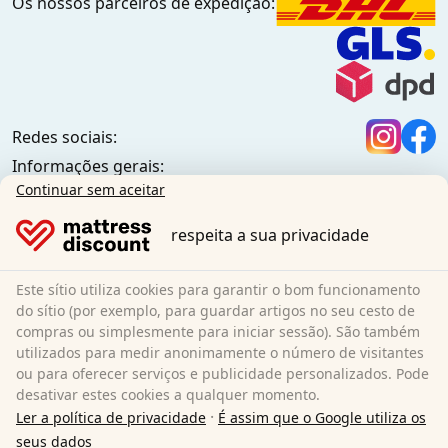
Os nossos parceiros de expedição:
Redes sociais:
Informações gerais:
Centro de informações
Continuar sem aceitar
Condições de envio
respeita a sua privacidade
Termos e condições gerais (clientes particulares)
Termos e condições gerais (clientes empresariais)
Proteção de dados
Este sítio utiliza cookies para garantir o bom funcionamento
Biscoitos
do sítio (por exemplo, para guardar artigos no seu cesto de
compras ou simplesmente para iniciar sessão). São também
Política de cancelamento
utilizados para medir anonimamente o número de visitantes
Impressão
ou para oferecer serviços e publicidade personalizados. Pode
Rescindir o contrato
desativar estes cookies a qualquer momento.
·
Ler a política de privacidade
É assim que o Google utiliza os
Sleezzz GmbH
seus dados