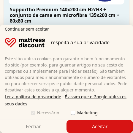
Supportho Premium 140x200 cm H2/H3 +
conjunto de cama em microfibra 135x200 cm +
80x80 cm
Continuar sem aceitar
140 x 200 cm
Tamanho:
respeita a sua privacidade
Espuma fria
Material:
18 cm
Altura total:
Este sítio utiliza cookies para garantir o bom funcionamento
H2/H3
Grau de dureza:
do sítio (por exemplo, para guardar artigos no seu cesto de
149,95 €
compras ou simplesmente para iniciar sessão). São também
utilizados para medir anonimamente o número de visitantes
ou para oferecer serviços e publicidade personalizados. Pode
Envio gratuito
desativar estes cookies a qualquer momento.
Disponível imediatamente
·
Ler a política de privacidade
É assim que o Google utiliza os
Saiba mais
seus dados
Necessário
Marketing
Fechar
Aceitar