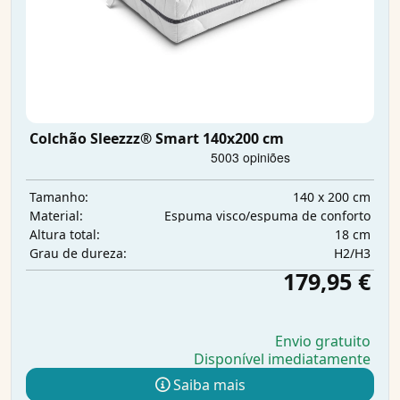
Colchão Sleezzz® Smart 140x200 cm
140 x 200 cm
Tamanho:
Espuma visco/espuma de conforto
Material:
18 cm
Altura total:
H2/H3
Grau de dureza:
179,95 €
Envio gratuito
Disponível imediatamente
Saiba mais