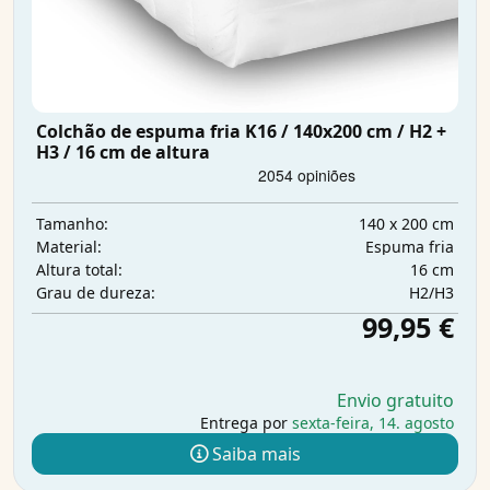
Colchão de espuma fria K16 / 140x200 cm / H2 +
H3 / 16 cm de altura
140 x 200 cm
Tamanho:
Espuma fria
Material:
16 cm
Altura total:
H2/H3
Grau de dureza:
99,95 €
Envio gratuito
Entrega por
sexta-feira, 14. agosto
Saiba mais