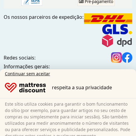
Pré-pagamento
Os nossos parceiros de expedição:
Redes sociais:
Informações gerais:
Centro de informações
Continuar sem aceitar
Condições de envio
respeita a sua privacidade
Termos e condições gerais (clientes particulares)
Termos e condições gerais (clientes empresariais)
Proteção de dados
Este sítio utiliza cookies para garantir o bom funcionamento
Biscoitos
do sítio (por exemplo, para guardar artigos no seu cesto de
compras ou simplesmente para iniciar sessão). São também
Política de cancelamento
utilizados para medir anonimamente o número de visitantes
Impressão
ou para oferecer serviços e publicidade personalizados. Pode
Rescindir o contrato
desativar estes cookies a qualquer momento.