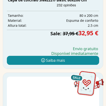
Capa de colchão Sleezzz® Basic 80x200 cm
80 x 200 cm
Tamanho:
Espuma de conforto
Material:
2.5 cm
Altura total:
32,95 €
Sale:
37,95 €
Envio gratuito
Disponível imediatamente
Saiba mais