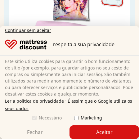
Continuar sem aceitar
respeita a sua privacidade
Este sítio utiliza cookies para garantir o bom funcionamento
do sítio (por exemplo, para guardar artigos no seu cesto de
compras ou simplesmente para iniciar sessão). São também
utilizados para medir anonimamente o número de visitantes
ou para oferecer serviços e publicidade personalizados. Pode
desativar estes cookies a qualquer momento.
·
Ler a política de privacidade
É assim que o Google utiliza os
Roupa de cama reversível em microfibra Castell
seus dados
Taylor Swift por Sid Maurer 155x220 + 80x80 cm
Necessário
Marketing
Fechar
Aceitar
155 x 220 cm
Tamanho: