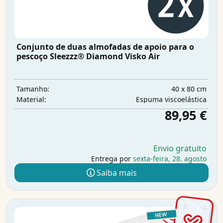
Conjunto de duas almofadas de apoio para o
pescoço Sleezzz® Diamond Visko Air
40 x 80 cm
Tamanho:
Espuma viscoelástica
Material:
89,95 €
Envio gratuito
Entrega por
sexta-feira, 28. agosto
Saiba mais