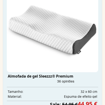
Almofada de gel Sleezzz® Premium
32 x 60 cm
Tamanho:
Espuma de efeito gel
Material:
44,95 €
Sale:
54,95 €