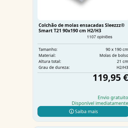
Colchão de molas ensacadas Sleezzz®
Smart T21 90x190 cm H2/H3
90 x 190 c
Tamanho:
Molas de bols
Material:
21 c
Altura total:
H2/H
Grau de dureza:
119,95 
Envio gratuit
Disponível imediatament
Saiba mais