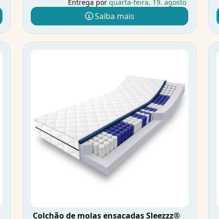
e
Entrega por
quarta-feira, 19. agosto
Saiba mais
Colchão de molas ensacadas Sleezzz®