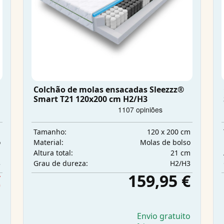
Colchão de molas ensacadas Sleezzz®
Smart T21 120x200 cm H2/H3
m
120 x 200 cm
Tamanho:
o
Molas de bolso
Material:
m
21 cm
Altura total:
3
H2/H3
Grau de dureza:
€
159,95 €
o
Envio gratuito