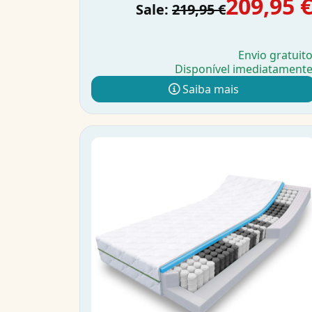
209,95 
Sale:
219,95 €
Envio gratuit
Disponível imediatament
Saiba mais