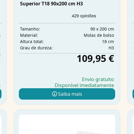
Superior T18 90x200 cm H3
m
90 x 200 cm
Tamanho:
o
Molas de bolso
Material:
m
18 cm
Altura total:
4
H3
Grau de dureza:
€
109,95 €
o
Envio gratuito
Disponível imediatamente
o
Saiba mais