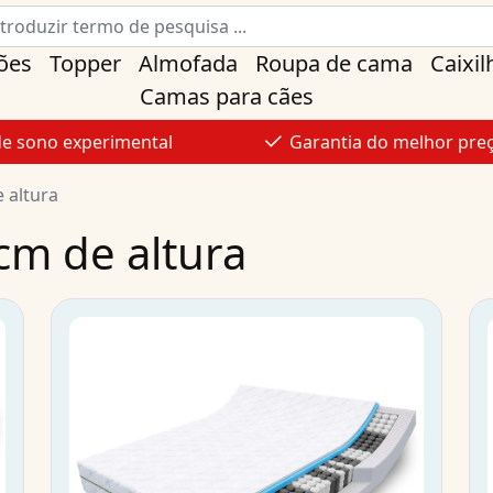
ões
Topper
Almofada
Roupa de cama
Caixil
Camas para cães
de sono experimental
Garantia do melhor pre
 altura
cm de altura