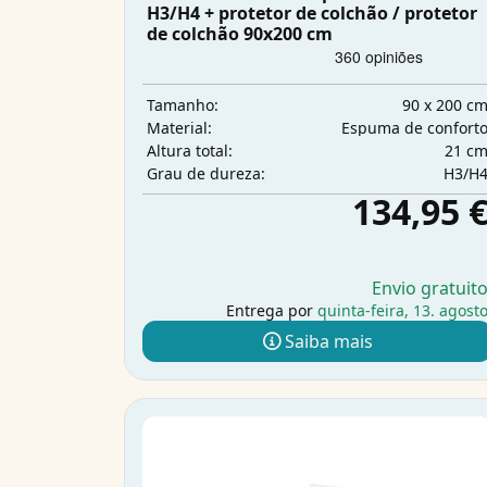
H3/H4 + protetor de colchão / protetor
de colchão 90x200 cm
90 x 200 c
Tamanho:
Espuma de confort
Material:
21 c
Altura total:
H3/H
Grau de dureza:
134,95 
Envio gratuit
Entrega por
quinta-feira, 13. agost
Saiba mais