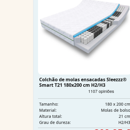
Colchão de molas ensacadas Sleezzz®
Smart T21 180x200 cm H2/H3
180 x 200 c
Tamanho:
Molas de bols
Material:
21 c
Altura total:
H2/H
Grau de dureza: