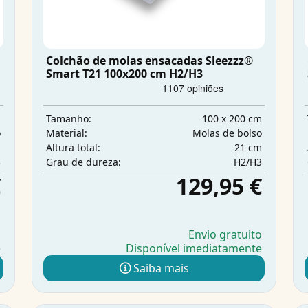
Colchão de molas ensacadas Sleezzz®
Smart T21 100x200 cm H2/H3
m
100 x 200 cm
Tamanho:
o
Molas de bolso
Material:
m
21 cm
Altura total:
3
H2/H3
Grau de dureza:
€
129,95 €
o
Envio gratuito
e
Disponível imediatamente
Saiba mais