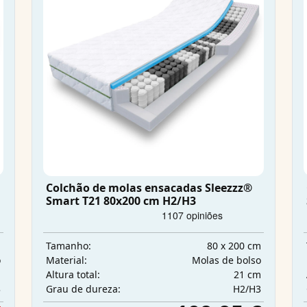
Colchão de molas ensacadas Sleezzz®
Smart T21 80x200 cm H2/H3
m
80 x 200 cm
Tamanho:
o
Molas de bolso
Material:
m
21 cm
Altura total:
3
H2/H3
Grau de dureza: