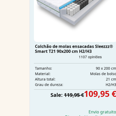
Colchão de molas ensacadas Sleezzz®
Smart T21 90x200 cm H2/H3
90 x 200 c
Tamanho:
Molas de bols
Material:
21 c
Altura total:
H2/H
Grau de dureza:
109,95 
Sale:
119,95 €
Envio gratuit