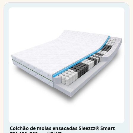
Colchão de molas ensacadas Sleezzz® Smart