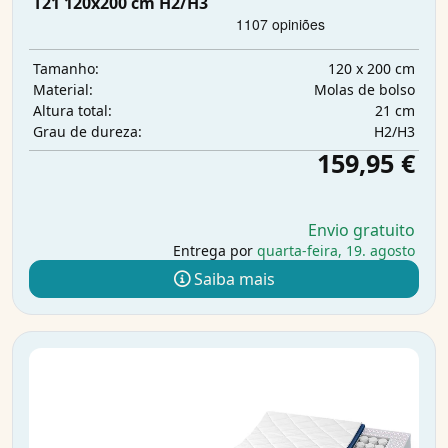
T21 120x200 cm H2/H3
120 x 200 cm
Tamanho:
Molas de bolso
Material:
21 cm
Altura total:
H2/H3
Grau de dureza:
159,95 €
Envio gratuito
Entrega por
quarta-feira, 19. agosto
Saiba mais