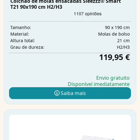
Colchão de molas ensacadas Sleezzz® Smart
T21 90x190 cm H2/H3
90 x 190 cm
Tamanho:
Molas de bolso
Material:
21 cm
Altura total:
H2/H3
Grau de dureza:
119,95 €
Envio gratuito
Disponível imediatamente
Saiba mais