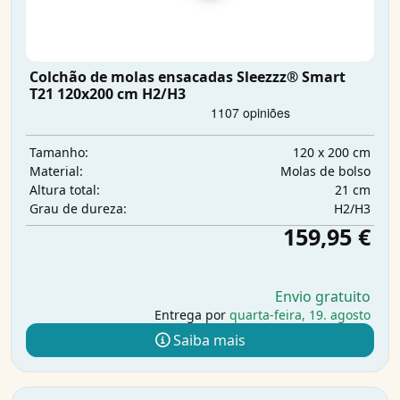
Colchão de molas ensacadas Sleezzz® Smart
T21 120x200 cm H2/H3
120 x 200 cm
Tamanho:
Molas de bolso
Material:
21 cm
Altura total:
H2/H3
Grau de dureza:
159,95 €
Envio gratuito
Entrega por
quarta-feira, 19. agosto
Saiba mais