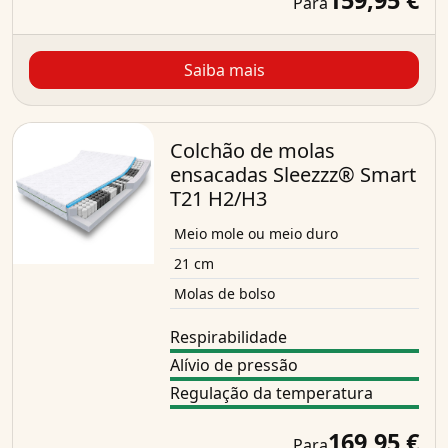
159,95 €
Para
Saiba mais
Colchão de molas
ensacadas Sleezzz® Smart
T21 H2/H3
Meio mole ou meio duro
21 cm
Molas de bolso
Respirabilidade
Alívio de pressão
Regulação da temperatura
169,95 €
Para