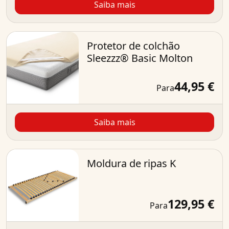
Saiba mais
Protetor de colchão
Sleezzz® Basic Molton
44,95 €
Para
Saiba mais
Moldura de ripas K
129,95 €
Para