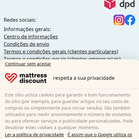
Redes sociais:
Informações gerais:
Centro de informações
Condições de envio
Termos e condições gerais (clientes particulares)
Termos e condições gerais (clientes empresariais)
Continuar sem aceitar
Proteção de dados
Biscoitos
respeita a sua privacidade
Política de cancelamento
Impressão
Este sítio utiliza cookies para garantir o bom funcionamento
Rescindir o contrato
do sítio (por exemplo, para guardar artigos no seu cesto de
compras ou simplesmente para iniciar sessão). São também
Sleezzz GmbH
utilizados para medir anonimamente o número de visitantes
Grebbener Str. 7
ou para oferecer serviços e publicidade personalizados. Pode
desativar estes cookies a qualquer momento.
52525 Heinsberg
·
Ler a política de privacidade
É assim que o Google utiliza os
Alemanha