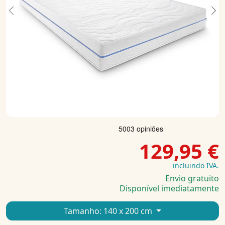
Previous
Ne
129,95 €
incluindo IVA.
Envio gratuito
Disponível imediatamente
Tamanho:
140 x 200 cm