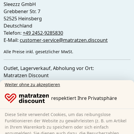
Sleezzz GmbH
Grebbener Str. 7
52525 Heinsberg
Deutschland
Telefon:
+49 2452-9285830
E-Mail:
customer-service@matratzen.discount
Alle Preise inkl. gesetzlicher MwSt.
Outlet, Lagerverkauf, Abholung vor Ort:
Matratzen Discount
Ferdinand-Porsche-Str. 4
Weiter ohne zu akzeptieren
52525 Heinsberg
Deutschland
respektiert Ihre Privatsphäre
Diese Seite verwendet Cookies, um das reibungslose
Funktionieren der Website zu gewährleisten (z. B. um Artikel
in Ihrem Warenkorb zu speichern oder sich einfach
anzumelden). Sie dienen auch dazu, die Besucherzahlen