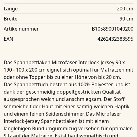
Länge
200 cm
Breite
90 cm
Artikelnummer
B10589001040200
EAN
4262432383595
Das
Spannbettlaken Microfaser Interlock-Jersey 90 x
190 - 100 x 200 cm
eignet sich optimal für
Matratzen
mit
oder ohne Topper bis zu einer Höhe von
bis 20 cm
.
Das
Spannbetttuch
besteht aus
100%
Polyester und ist
dank der geschmeidig doppeltgestrickten Qualität
ausgesprochen weich und anschmiegsam. Der Stoff
schmeichelt der Haut mit einer samtig-weichen Haptik
und einem feinen Seidenschimmer. Das
Microfaser
Interlock-Jersey
Spannbettlaken
ist mit einem
langlebigen Rundumgummizug versehen für optimalen
Sitz auf der Matratze. Es ist hautsympathisch und