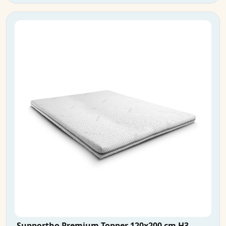
Supportho Premium Topper 120x200 cm H3