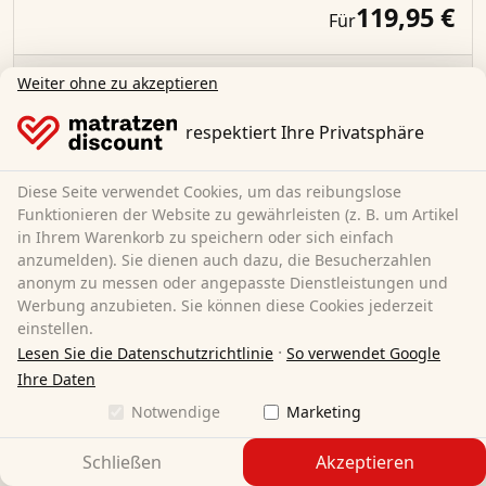
119,95 €
Für
Weiter ohne zu akzeptieren
Mehr erfahren
respektiert Ihre Privatsphäre
CloudComfort
Diese Seite verwendet Cookies, um das reibungslose
Liebesbrücke
Funktionieren der Website zu gewährleisten (z. B. um Artikel
in Ihrem Warenkorb zu speichern oder sich einfach
anzumelden). Sie dienen auch dazu, die Besucherzahlen
19,95 €
Für
anonym zu messen oder angepasste Dienstleistungen und
Werbung anzubieten. Sie können diese Cookies jederzeit
einstellen.
Mehr erfahren
·
Lesen Sie die Datenschutzrichtlinie
So verwendet Google
Ihre Daten
Notwendige
Marketing
Sleezzz® Vital
wasserdichter Molton
Schließen
Akzeptieren
Matratzenschutz Fixspann