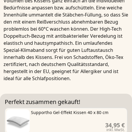
Volumen des Kissens ganz einfach an die individuellen
Bedürfnisse anpassen bzw. aufschütteln. Eine weiche
Innenhülle ummantelt die
Stäbchen-Füllung
, so dass Sie
den mit einem Reißverschluss abnehmbaren Bezug
problemlos bei 60°C waschen können. Der
High-Tech
Doppeltuch-Bezug mit antibakterieller Veredelung
ist
elastisch und hautsympathisch. Ein umlaufendes
Spezial-Klimaband
sorgt für guten Luftaustausch
innerhalb des Kissens.
Frei von Schadstoffen
,
Öko-Tex
zertifiziert
, nach deutschem Qualitätsstandard,
hergestellt in der EU
, geeignet für
Allergiker
und ist
ideal für alle Schlafpositionen.
Perfekt zusammen gekauft!
Supportho Gel-Effekt Kissen 40 x 80 cm
34,95 €
inkl. MwSt.