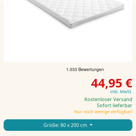
Previous
Ne
44,95 €
inkl. MwSt.
Kostenloser Versand
Sofort lieferbar
Nur noch wenige verfügbar!
Größe:
80 x 200 cm