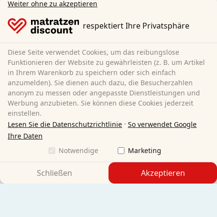
Gewerbe / Öffentliche Einrichtungen / Großkunden
Weiter ohne zu akzeptieren
DeutschlandCard Bonusprogramm
respektiert Ihre Privatsphäre
AGB (Privatkunden)
AGB (Geschäftskunden)
Datenschutz
Diese Seite verwendet Cookies, um das reibungslose
Cookies
Funktionieren der Website zu gewährleisten (z. B. um Artikel
Widerrufsbelehrung
in Ihrem Warenkorb zu speichern oder sich einfach
anzumelden). Sie dienen auch dazu, die Besucherzahlen
Impressum
anonym zu messen oder angepasste Dienstleistungen und
Vertrag widerrufen
Werbung anzubieten. Sie können diese Cookies jederzeit
einstellen.
Sleezzz GmbH
·
Lesen Sie die Datenschutzrichtlinie
So verwendet Google
Grebbener Str. 7
Ihre Daten
52525 Heinsberg
Notwendige
Marketing
Deutschland
Telefon:
+49 2452-9285830
Schließen
Akzeptieren
E-Mail:
customer-service@matratzen.discount
Alle Preise inkl. gesetzlicher MwSt.