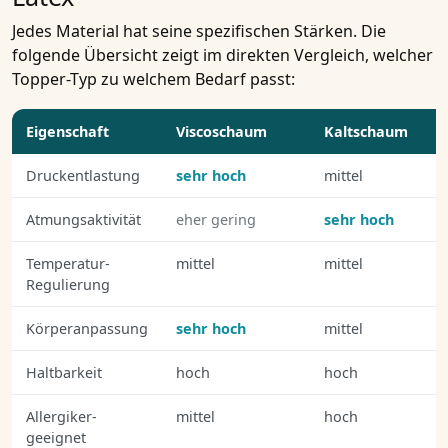
Jedes Material hat seine spezifischen Stärken. Die
folgende Übersicht zeigt im direkten Vergleich, welcher
Topper-Typ zu welchem Bedarf passt:
Eigenschaft
Viscoschaum
Kaltschaum
G
Druckentlastung
sehr hoch
mittel
s
Atmungsaktivität
eher gering
sehr hoch
h
Temperatur-
mittel
mittel
s
Regulierung
Körperanpassung
sehr hoch
mittel
h
Haltbarkeit
hoch
hoch
h
Allergiker-
mittel
hoch
h
geeignet