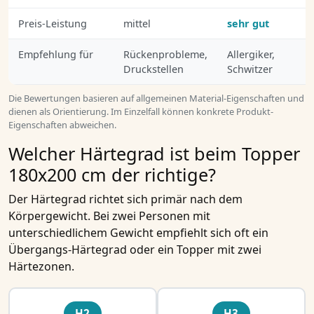
Preis-Leistung
mittel
sehr gut
m
Empfehlung für
Rückenprobleme,
Allergiker,
K
Druckstellen
Schwitzer
W
Die Bewertungen basieren auf allgemeinen Material-Eigenschaften und
dienen als Orientierung. Im Einzelfall können konkrete Produkt-
Eigenschaften abweichen.
Welcher Härtegrad ist beim Topper
180x200 cm der richtige?
Der Härtegrad richtet sich primär nach dem
Körpergewicht. Bei zwei Personen mit
unterschiedlichem Gewicht empfiehlt sich oft ein
Übergangs-Härtegrad oder ein Topper mit zwei
Härtezonen.
H2
H3