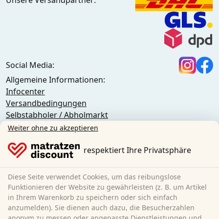
Social Media:
Allgemeine Informationen:
Infocenter
Versandbedingungen
Selbstabholer / Abholmarkt
Gewerbe / Öffentliche Einrichtungen / Großkunden
Weiter ohne zu akzeptieren
DeutschlandCard Bonusprogramm
AGB (Privatkunden)
respektiert Ihre Privatsphäre
AGB (Geschäftskunden)
Datenschutz
Diese Seite verwendet Cookies, um das reibungslose
Cookies
Funktionieren der Website zu gewährleisten (z. B. um Artikel
Widerrufsbelehrung
in Ihrem Warenkorb zu speichern oder sich einfach
anzumelden). Sie dienen auch dazu, die Besucherzahlen
Impressum
anonym zu messen oder angepasste Dienstleistungen und