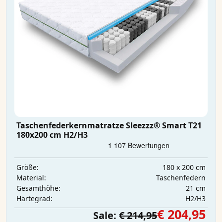
Taschenfederkernmatratze Sleezzz® Smart T21
180x200 cm H2/H3
180 x 200 cm
Größe:
Taschenfedern
Material:
21 cm
Gesamthöhe:
H2/H3
Härtegrad:
€ 204,95
Sale:
€ 214,95