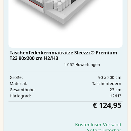
Taschenfederkernmatratze Sleezzz® Premium
T23 90x200 cm H2/H3
90 x 200 cm
Größe:
Taschenfedern
Material:
23 cm
Gesamthöhe:
H2/H3
Härtegrad:
€ 124,95
Kostenloser Versand
Sofort lieferbar