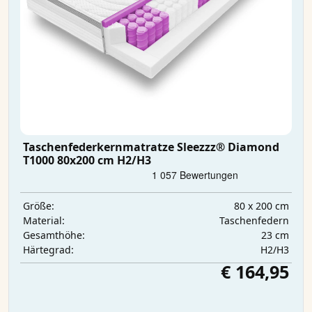
Taschenfederkernmatratze Sleezzz® Diamond
T1000 80x200 cm H2/H3
80 x 200 cm
Größe:
Taschenfedern
Material:
23 cm
Gesamthöhe:
H2/H3
Härtegrad:
€ 164,95