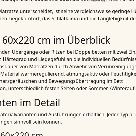
tratze unterscheidet, ist seine vergleichsweise geringe 
e den Liegekomfort, das Schlafklima und die Langlebigkeit 
 160x220 cm im Überblick
enden Übergänge oder Ritzen bei Doppelbetten mit zwei Ei
 Härtegrad und Liegegefühl an die individuellen Bedürfnis
ensdauer von Matratzen durch Abwehr von Verunreinigungen
h Material wärmeregulierend, atmungsaktiv oder Feuchtigk
Knarzgeräuschen und Bewegungsübertragung im Bett
ion, unterschiedlich festen Seiten oder Sommer-/Winterauf
nten im Detail
terialvarianten und Ausführungen erhältlich. Jeder Typ br
ngen sinnvoll sein können.
160x220 cm