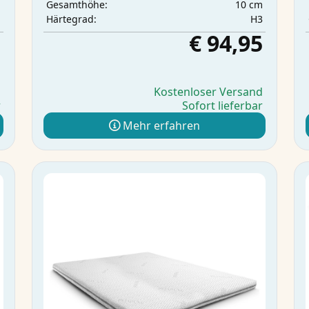
m
10 cm
Gesamthöhe:
m
H3
Härtegrad:
5
€ 94,95
d
Kostenloser Versand
r
Sofort lieferbar
Mehr erfahren