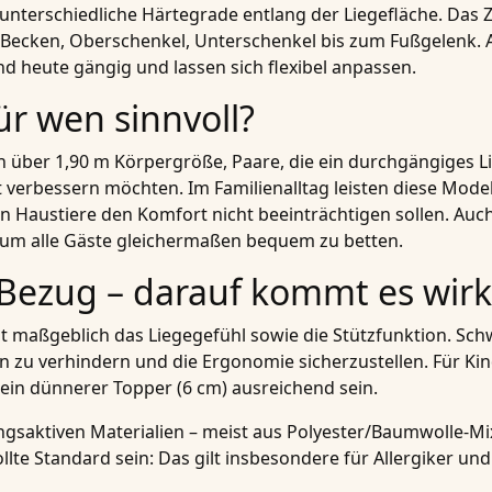
terschiedliche Härtegrade entlang der Liegefläche. Das Zi
, Becken, Oberschenkel, Unterschenkel bis zum Fußgelenk.
d heute gängig und lassen sich flexibel anpassen.
r wen sinnvoll?
n über 1,90 m Körpergröße, Paare, die ein durchgängiges Lie
 verbessern möchten. Im Familienalltag leisten diese Model
n Haustiere den Komfort nicht beeinträchtigen sollen. Auc
 um alle Gäste gleichermaßen bequem zu betten.
Bezug – darauf kommt es wirk
t maßgeblich das Liegegefühl sowie die Stützfunktion. Sch
n zu verhindern und die Ergonomie sicherzustellen. Für Ki
 ein dünnerer Topper (6 cm) ausreichend sein.
aktiven Materialien – meist aus Polyester/Baumwolle-Mix,
lte Standard sein: Das gilt insbesondere für Allergiker und