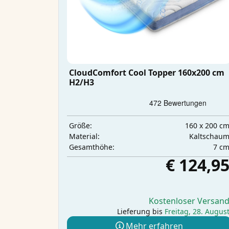
CloudComfort Cool Topper 160x200 cm
H2/H3
160 x 200 c
Größe:
Kaltschau
Material:
7 c
Gesamthöhe:
€ 124,9
Kostenloser Versan
Lieferung bis
Freitag, 28. Augus
Mehr erfahren