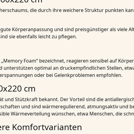
erschaums, die durch ihre weichere Struktur punkten kann.
ute Körperanpassung und sind preisgünstiger als viele Al
 sie ebenfalls leicht zu pflegen.
als „Memory Foam“ bezeichnet, reagieren sensibel auf Körp
d unterstützen optimal an druckempfindlichen Stellen, etw
erspannungen oder bei Gelenkproblemen empfohlen.
60x220 cm
ität und Stützkraft bekannt. Der Vorteil sind die antiallergi
chaften und sind wärmeregulierend, atmungsaktiv und bes
nsible Wärmeverteilung wünschen, etwa Menschen, die schne
re Komfortvarianten