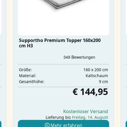
Supportho Premium Topper 160x200
cm H3
m
160 x 200 cm
Größe:
m
Kaltschaum
Material:
m
9 cm
Gesamthöhe:
5
€ 144,95
d
Kostenloser Versand
t
Lieferung bis
Freitag, 14. August
Mehr erfahren