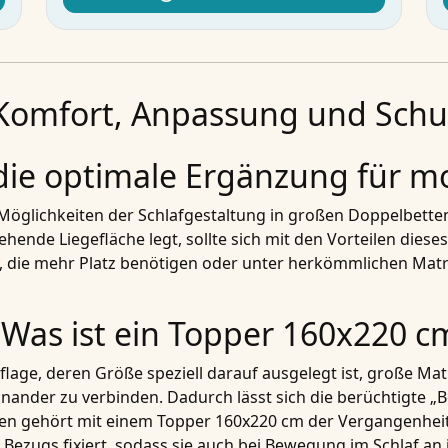
Komfort, Anpassung und Schut
die optimale Ergänzung für m
 Möglichkeiten der Schlafgestaltung in großen Doppelbett
hende Liegefläche legt, sollte sich mit den Vorteilen dies
hen, die mehr Platz benötigen oder unter herkömmlichen 
Was ist ein Topper 160x220 c
flage, deren Größe speziell darauf ausgelegt ist, große M
inander zu verbinden. Dadurch lässt sich die berüchtigte „
en gehört mit einem Topper 160x220 cm der Vergangenheit a
n Bezugs fixiert, sodass sie auch bei Bewegung im Schlaf an 