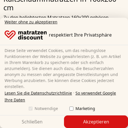
cm
Zu den beliebtesten Matratzen 160x200 gehören
Weiter ohne zu akzeptieren
Modelle aus
Komfortschaum
oder
Kaltschaum
. Diese
Materialien bieten eine ausgezeichnete Kombination
respektiert Ihre Privatsphäre
aus Körperanpassung und Druckentlastung bei einem
fairen Preis-Leistungs-Verhältnis.
Diese Seite verwendet Cookies, um das reibungslose
Komforteigenschaften von
Funktionieren der Website zu gewährleisten (z. B. um Artikel
in Ihrem Warenkorb zu speichern oder sich einfach
Schaumstoffmatratzen
anzumelden). Sie dienen auch dazu, die Besucherzahlen
Hochwertige Matratzen verfügen oft über eine
anonym zu messen oder angepasste Dienstleistungen und
Werbung anzubieten. Sie können diese Cookies jederzeit
ergonomische 7-Zonen-Unterstützung. Diese
einstellen.
Zonierung entlastet gezielt Körperbereiche wie Kopf,
·
Lesen Sie die Datenschutzrichtlinie
So verwendet Google
Schultern, Rücken und Hüfte. Besonders Menschen mit
Ihre Daten
Schlafproblemen profitieren von dieser Technologie, da
sie Druckpunkte reduziert und die Wirbelsäule in ihrer
Notwendige
Marketing
natürlichen Ausrichtung stützt.
Schließen
Akzeptieren