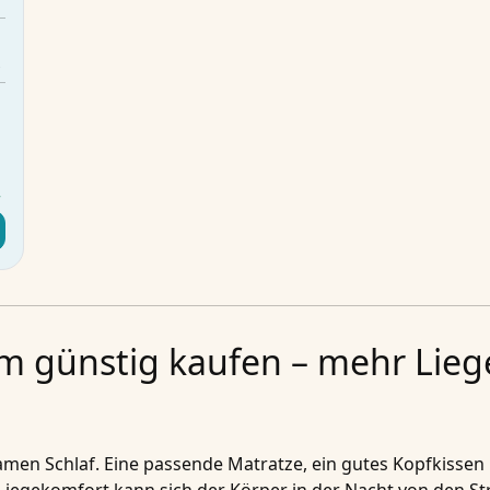
m
z
5
d
r
cm günstig kaufen – mehr Lie
amen Schlaf. Eine passende Matratze, ein gutes Kopfkissen 