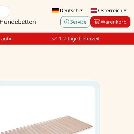
Deutsch
Österreich
Hundebetten
Service
Warenkorb
rantie
1-2 Tage Lieferzeit