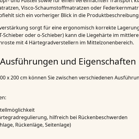
Kopf- und Fußteil sowie für einen vereinfachten Transport k
tratzen, Visco-Schaumstoffmatratzen oder Federkernmatratz
iehlt sich ein vorheriger Blick in die Produktbeschreibung
verstärkung sorgt für eine ergonomisch korrekte Lagerung d
T-Schieber oder o-Schieber) kann die Liegehärte im mittle
enroste mit 4 Härtegradverstellern im Mittelzonenbereich.
– Ausführungen und Eigenschaften
100 x 200 cm können Sie zwischen verschiedenen Ausführun
en:
tellmöglichkeit
ärtegradregulierung, hilfreich bei Rückenbeschwerden
chlage, Rückenläge, Seitenlage)