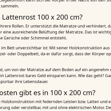
iegekomfort kann sich der Körper in der Nacht von den Str
 sammeln.
Lattenrost 100 x 200 cm?
hrere Rollen. Er unterstützt die Matratze und verhindert, 
ür eine ausreichende Belüftung der Matratze. Das ist wicht
me Gerüche oder Schimmel entsteht.
im Bett unverzichtbar ist: Mit seiner Holzkonstruktion aus 
el- oder Doppelbett, da er dafür sorgt, dass der Körper op
d, um von der Matratze auf dem Boden auf ein angenehm w
ein Lattenrost bares Geld einsparen kann. Wie das geht? Gan
spürbar ihre Lebensdauer.
sten gibt es in 100 x 200 cm?
bile Holzkonstruktion mit federnden Leisten bzw. Latten un
ührung oder verstellbar, mit und ohne elektrischen Motor. De