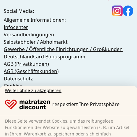
Social Media:
Allgemeine Informationen:
Infocenter
Versandbedingungen
Selbstabholer / Abholmarkt
Gewerbe / Öffentliche Einrichtungen / Großkunden
DeutschlandCard Bonusprogramm
AGB (Privatkunden)
AGB (Geschäftskunden)
Datenschutz
Cookies
Weiter ohne zu akzeptieren
Widerrufsbelehrung
Impressum
respektiert Ihre Privatsphäre
Vertrag widerrufen
Diese Seite verwendet Cookies, um das reibungslose
Sleezzz GmbH
Funktionieren der Website zu gewährleisten (z. B. um Artikel
Grebbener Str. 7
in Ihrem Warenkorb zu speichern oder sich einfach