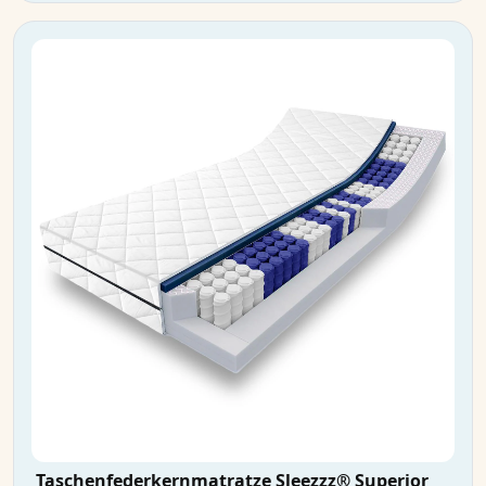
Taschenfederkernmatratze Sleezzz® Superior