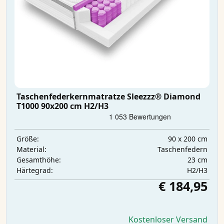
Taschenfederkernmatratze Sleezzz® Diamond
T1000 90x200 cm H2/H3
90 x 200 cm
Größe:
Taschenfedern
Material:
23 cm
Gesamthöhe:
H2/H3
Härtegrad:
€ 184,95
Kostenloser Versand