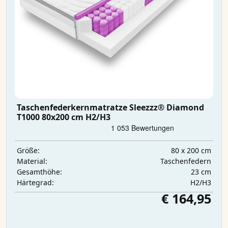
Taschenfederkernmatratze Sleezzz® Diamond
T1000 80x200 cm H2/H3
80 x 200 cm
Größe:
Taschenfedern
Material:
23 cm
Gesamthöhe:
H2/H3
Härtegrad:
€ 164,95