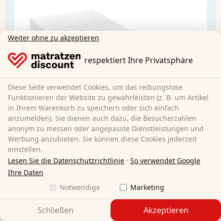
Weiter ohne zu akzeptieren
respektiert Ihre Privatsphäre
Diese Seite verwendet Cookies, um das reibungslose
Funktionieren der Website zu gewährleisten (z. B. um Artikel
in Ihrem Warenkorb zu speichern oder sich einfach
anzumelden). Sie dienen auch dazu, die Besucherzahlen
anonym zu messen oder angepasste Dienstleistungen und
Werbung anzubieten. Sie können diese Cookies jederzeit
einstellen.
Kaltschaummatratze K16 / 90x190 cm / H2 + H3
·
Lesen Sie die Datenschutzrichtlinie
So verwendet Google
/ 16 cm Höhe Twin
Ihre Daten
Notwendige
Marketing
90 x 190 cm
Größe:
Schließen
Akzeptieren
Kaltschaum
Material: