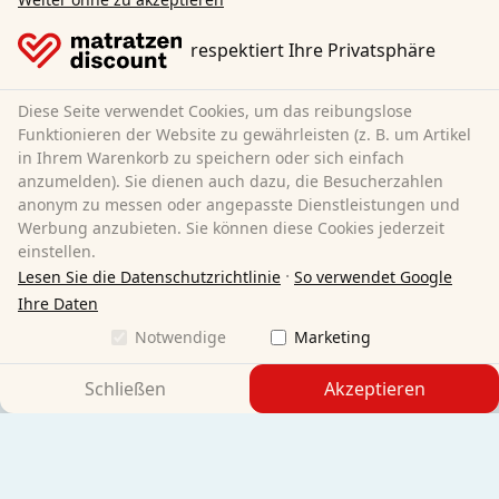
DeutschlandCard Bonusprogramm
AGB (Privatkunden)
respektiert Ihre Privatsphäre
AGB (Geschäftskunden)
Datenschutz
Diese Seite verwendet Cookies, um das reibungslose
Cookies
Funktionieren der Website zu gewährleisten (z. B. um Artikel
Widerrufsbelehrung
in Ihrem Warenkorb zu speichern oder sich einfach
anzumelden). Sie dienen auch dazu, die Besucherzahlen
Impressum
anonym zu messen oder angepasste Dienstleistungen und
Vertrag widerrufen
Werbung anzubieten. Sie können diese Cookies jederzeit
einstellen.
Sleezzz GmbH
·
Lesen Sie die Datenschutzrichtlinie
So verwendet Google
Grebbener Str. 7
Ihre Daten
52525 Heinsberg
Notwendige
Marketing
Deutschland
Telefon:
+49 2452-9285830
Schließen
Akzeptieren
E-Mail:
customer-service@matratzen.discount
Alle Preise inkl. gesetzlicher MwSt.