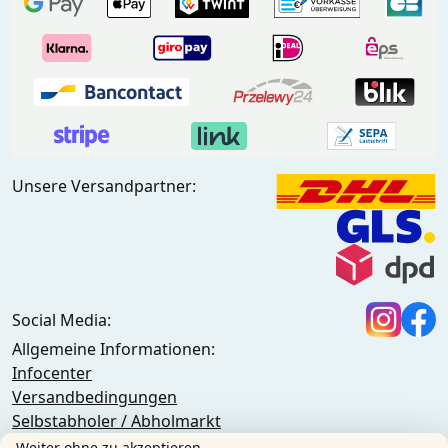
Unsere Versandpartner:
Social Media:
Allgemeine Informationen:
Infocenter
Versandbedingungen
Selbstabholer / Abholmarkt
Gewerbe / Öffentliche Einrichtungen / Großkunden
Weiter ohne zu akzeptieren