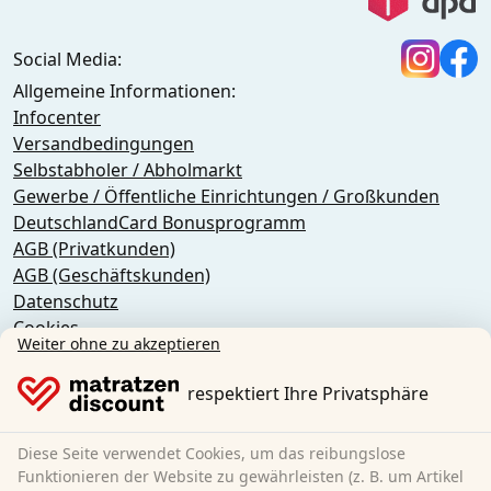
Social Media:
Allgemeine Informationen:
Infocenter
Versandbedingungen
Selbstabholer / Abholmarkt
Gewerbe / Öffentliche Einrichtungen / Großkunden
DeutschlandCard Bonusprogramm
AGB (Privatkunden)
AGB (Geschäftskunden)
Datenschutz
Cookies
Weiter ohne zu akzeptieren
Widerrufsbelehrung
Impressum
respektiert Ihre Privatsphäre
Vertrag widerrufen
Diese Seite verwendet Cookies, um das reibungslose
Sleezzz GmbH
Funktionieren der Website zu gewährleisten (z. B. um Artikel