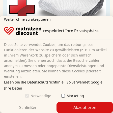
Weiter ohne zu akzeptieren
respektiert Ihre Privatsphäre
Sleezzz® Smart Matratze 140x200 cm + Sleezzz®
Premium Gel-Kissen
Diese Seite verwendet Cookies, um das reibungslose
Funktionieren der Website zu gewährleisten (z. B. um Artikel
140 x 200 cm
Größe:
in Ihrem Warenkorb zu speichern oder sich einfach
Viscoschaum/Komfortschaum
Material:
anzumelden). Sie dienen auch dazu, die Besucherzahlen
18 cm
Gesamthöhe:
anonym zu messen oder angepasste Dienstleistungen und
H3
Härtegrad:
Werbung anzubieten. Sie können diese Cookies jederzeit
€ 204,95
einstellen.
·
Lesen Sie die Datenschutzrichtlinie
So verwendet Google
Ihre Daten
Kostenloser Versand
Notwendige
Marketing
Sofort lieferbar
Mehr erfahren
Schließen
Akzeptieren