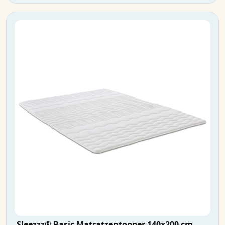
Sleezzz® Basic Matratzentopper 140x200 cm