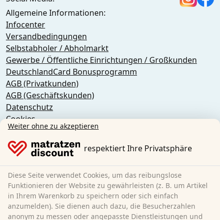
Allgemeine Informationen:
Infocenter
Versandbedingungen
Selbstabholer / Abholmarkt
Gewerbe / Öffentliche Einrichtungen / Großkunden
DeutschlandCard Bonusprogramm
AGB (Privatkunden)
AGB (Geschäftskunden)
Datenschutz
Cookies
Weiter ohne zu akzeptieren
Widerrufsbelehrung
Impressum
respektiert Ihre Privatsphäre
Vertrag widerrufen
Diese Seite verwendet Cookies, um das reibungslose
Sleezzz GmbH
Funktionieren der Website zu gewährleisten (z. B. um Artikel
Grebbener Str. 7
in Ihrem Warenkorb zu speichern oder sich einfach
52525 Heinsberg
anzumelden). Sie dienen auch dazu, die Besucherzahlen
anonym zu messen oder angepasste Dienstleistungen und
Deutschland