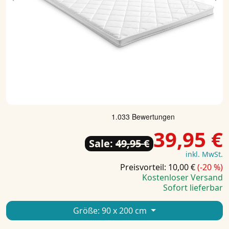
Previous
Ne
39,95 €
Sale:
49,95 €
inkl. MwSt.
Preisvorteil: 10,00 €
(-20 %)
Kostenloser Versand
Sofort lieferbar
Größe:
90 x 200 cm