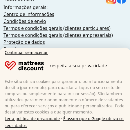
Informações gerais:
Centro de informações
Condições de envio
Termos e condições gerais (clientes particulares)
Termos e condições gerais (clientes empresariais)
Proteção de dados
Biscoitos
Continuar sem aceitar
Política de cancelamento
Impressão
respeita a sua privacidade
Rescindir o contrato
Este sítio utiliza cookies para garantir o bom funcionamento
Sleezzz GmbH
do sítio (por exemplo, para guardar artigos no seu cesto de
Grebbener Str. 7
compras ou simplesmente para iniciar sessão). São também
utilizados para medir anonimamente o número de visitantes
52525 Heinsberg
ou para oferecer serviços e publicidade personalizados. Pode
Alemanha
desativar estes cookies a qualquer momento.
E-Mail:
customer-service@matratzen.discount
·
Ler a política de privacidade
É assim que o Google utiliza os
Todos os preços incluem IVA.
seus dados