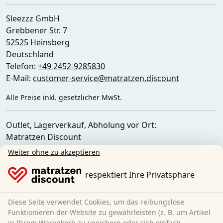
Sleezzz GmbH
Grebbener Str. 7
52525 Heinsberg
Deutschland
Telefon:
+49 2452-9285830
E-Mail:
customer-service@matratzen.discount
Alle Preise inkl. gesetzlicher MwSt.
Outlet, Lagerverkauf, Abholung vor Ort:
Matratzen Discount
Ferdinand-Porsche-Str. 4
Weiter ohne zu akzeptieren
52525 Heinsberg
Deutschland
respektiert Ihre Privatsphäre
Diese Seite verwendet Cookies, um das reibungslose
Funktionieren der Website zu gewährleisten (z. B. um Artikel
in Ihrem Warenkorb zu speichern oder sich einfach