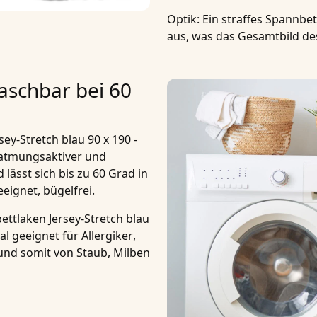
Optik
: Ein straffes Spannbe
aus, was das Gesamtbild de
aschbar bei 60
ey-Stretch blau 90 x 190 -
atmungsaktiver und
 lässt sich bis zu
60 Grad
in
ignet, bügelfrei.
ttlaken Jersey-Stretch blau
al geeignet für
Allergiker
,
und somit von Staub, Milben