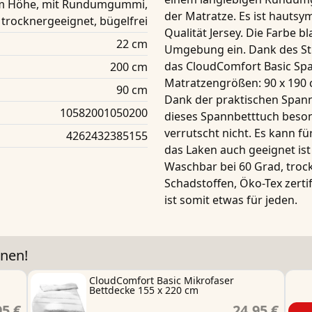
 cm Höhe, mit Rundumgummi,
der Matratze. Es ist hauts
 trocknergeeignet, bügelfrei
Qualität Jersey. Die Farbe bl
22 cm
Umgebung ein. Dank des St
das
CloudComfort Basic Sp
200 cm
Matratzengrößen:
90 x 190
90 cm
Dank der praktischen
Spann
10582001050200
dieses
Spannbetttuch
beson
verrutscht nicht. Es kann fü
4262432385155
das Laken auch geeignet is
Waschbar bei 60 Grad, trock
Schadstoffen,
Öko-Tex zertif
ist
somit
etwas für jeden.
nen!
n
CloudComfort Basic Mikrofaser
Bettdecke 155 x 220 cm
95 €
24,95 €