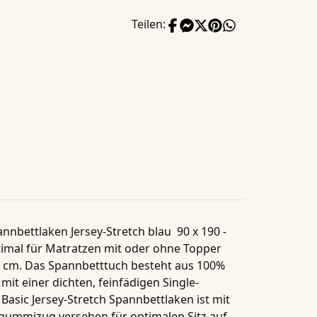
Teilen:
nnbettlaken Jersey-Stretch blau 90 x 190 -
timal für
Matratzen
mit oder ohne Topper
2 cm
. Das
Spannbetttuch
besteht aus
100%
mit einer dichten, feinfädigen Single-
asic Jersey-Stretch Spannbettlaken
ist mit
ummizug versehen für optimalen Sitz auf