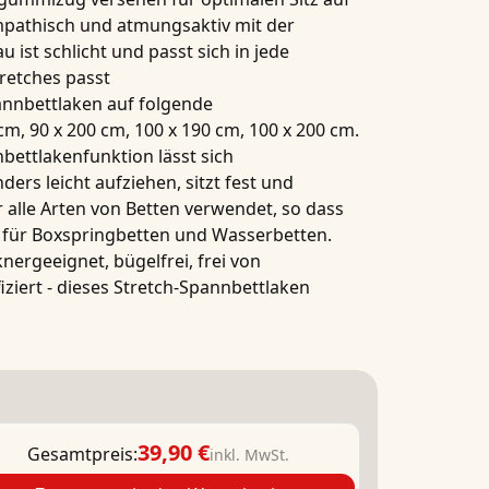
ympathisch und atmungsaktiv mit der
au ist schlicht und passt sich in jede
retches passt
annbettlaken
auf folgende
 cm
,
90 x 200 cm
,
100 x 190 cm
,
100 x 200 cm
.
bettlakenfunktion
lässt sich
ders leicht aufziehen, sitzt fest und
r alle Arten von Betten verwendet, so dass
t für Boxspringbetten und Wasserbetten.
nergeeignet, bügelfrei, frei von
iziert
- dieses
Stretch-Spannbettlaken
39,90 €
Gesamtpreis:
inkl. MwSt.