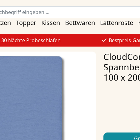
tzen
Topper
Kissen
Bettwaren
Lattenroste
30 Nächte Probeschlafen
Bestpreis-Ga
CloudCom
Spannbet
100 x 20
Gr