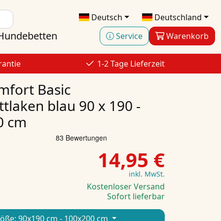
Deutsch
Deutschland
Hundebetten
Service
Warenkorb
rantie
1-2 Tage Lieferzeit
fort Basic
tlaken blau 90 x 190 -
0 cm
14,95 €
inkl. MwSt.
Kostenloser Versand
Sofort lieferbar
öße:
90x190 cm - 100x200 cm