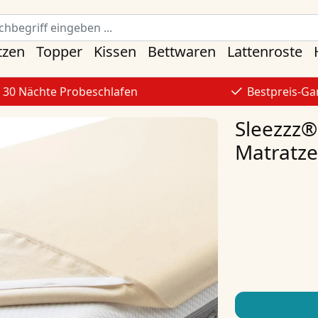
tzen
Topper
Kissen
Bettwaren
Lattenroste
30 Nächte Probeschlafen
Bestpreis-Ga
Sleezzz®
Matratze