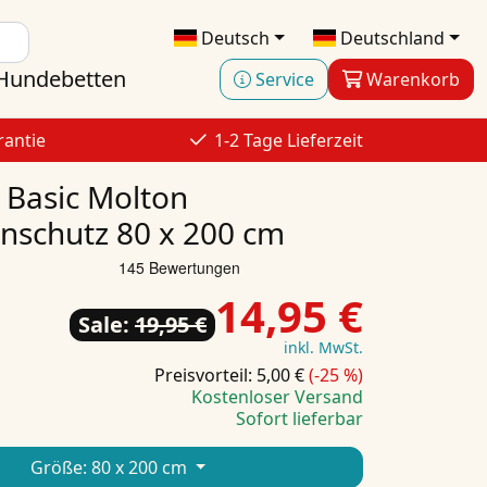
Deutsch
Deutschland
Hundebetten
Service
Warenkorb
rantie
1-2 Tage Lieferzeit
 Basic Molton
nschutz 80 x 200 cm
14,95 €
Sale:
19,95 €
inkl. MwSt.
Preisvorteil: 5,00 €
(-25 %)
Kostenloser Versand
Sofort lieferbar
Größe:
80 x 200 cm