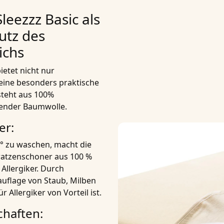
eezzz Basic als
utz des
ichs
ietet nicht nur
eine besonders praktische
steht aus 100%
render Baumwolle.
er:
5° zu waschen, macht die
ratzenschoner aus 100 %
 Allergiker. Durch
uflage von Staub, Milben
 Allergiker von Vorteil ist.
chaften: