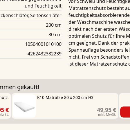
vor Schweiß und Feuchtigke
und Feuchtigkeit
Matratzenschutz besteht a
feuchtigkeitsabsorbierender
ckenschläfer, Seitenschläfer
der Waschmaschine waschen.
200 cm
direkt nach der ersten Wäsche
80 cm
optimalen Schutz für Ihre Ma
cm geeignet. Dank der prak
10504001010100
Spannauflage besonders leic
4262432382239
nicht. Frei von Schadstoffe
ist dieser Matratzenschutz d
ammen gekauft!
hutz
K10 Matratze 80 x 200 cm H3
95 €
49,95 €
 MwSt.
inkl. MwSt.