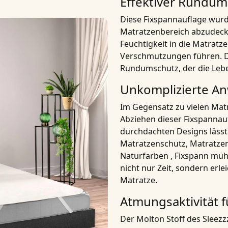
Effektiver Rundum
Diese Fixspannauflage wurd
Matratzenbereich abzudecke
Feuchtigkeit in die Matratze
Verschmutzungen führen. Der
Rundumschutz, der die Lebe
Unkomplizierte A
Im Gegensatz zu vielen Mat
Abziehen dieser Fixspannau
durchdachten Designs lässt
Matratzenschutz, Matratze
Naturfarben , Fixspann
mühe
nicht nur Zeit, sondern erle
Matratze.
Atmungsaktivität f
Der Molton Stoff des Sleezz