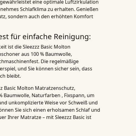
gewährleistet eine optimale Luftzirkulation
genehmes Schlafklima zu erhalten. Genießen
hutz, sondern auch den erhöhten Komfort
t für einfache Reinigung:
it ist die
Sleezzz Basic Molton
nschoner aus 100 % Baumwolle,
hmaschinenfest. Die regelmäßige
erspiel, und Sie können sicher sein, dass
ch bleibt.
zz Basic Molton Matratzenschutz,
% Baumwolle, Naturfarben , Fixspann
, um
e und unkomplizierte Weise vor Schweiß und
Gönnen Sie sich einen erholsamen Schlaf und
r Ihrer Matratze – mit Sleezzz Basic ist