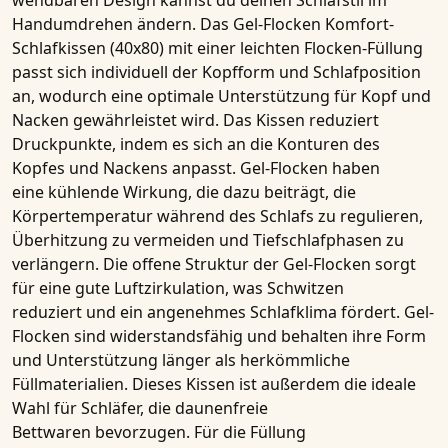
wendbaren Design kannst du deinen Schlafstil im
Handumdrehen ändern. Das
Gel-Flocken Komfort-
Schlafkissen (40x80)
mit einer leichten Flocken-Füllung
passt sich individuell der Kopfform und Schlafposition
an, wodurch eine optimale Unterstützung für Kopf und
Nacken gewährleistet wird. Das
Kissen
reduziert
Druckpunkte, indem es sich an die Konturen des
Kopfes und Nackens anpasst.
Gel-Flocken
haben
eine
kühlende Wirkung
, die dazu beiträgt, die
Körpertemperatur während des Schlafs zu regulieren,
Überhitzung zu vermeiden und Tiefschlafphasen zu
verlängern. Die offene Struktur der
Gel-Flocken
sorgt
für eine gute Luftzirkulation, was
Schwitzen
reduziert
und ein angenehmes Schlafklima fördert.
Gel-
Flocken
sind widerstandsfähig und behalten ihre Form
und Unterstützung länger als herkömmliche
Füllmaterialien. Dieses
Kissen
ist außerdem die ideale
Wahl für Schläfer, die
daunenfreie
Bettwaren
bevorzugen. Für die Füllung