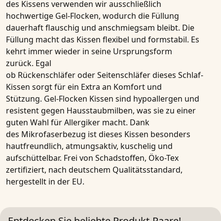
des
Kissens
verwenden wir ausschließlich
hochwertige
Gel-Flocken
, wodurch die Füllung
dauerhaft flauschig und anschmiegsam bleibt. Die
Füllung macht das
Kissen
flexibel und formstabil. Es
kehrt immer wieder in seine Ursprungsform
zurück. Egal
ob
Rückenschläfer
oder
Seitenschläfer
dieses
Schlaf-
Kissen
sorgt für ein Extra an Komfort und
Stützung.
Gel-Flocken Kissen
sind hypoallergen und
resistent gegen Hausstaubmilben, was sie zu einer
guten Wahl für
Allergiker
macht. Dank
des
Mikrofaserbezug
ist dieses
Kissen
besonders
hautfreundlich, atmungsaktiv, kuschelig und
aufschüttelbar. Frei von Schadstoffen, Öko-Tex
zertifiziert, nach deutschem Qualitätsstandard,
hergestellt in der EU.
Entdecken Sie beliebte Produkt-Paare!