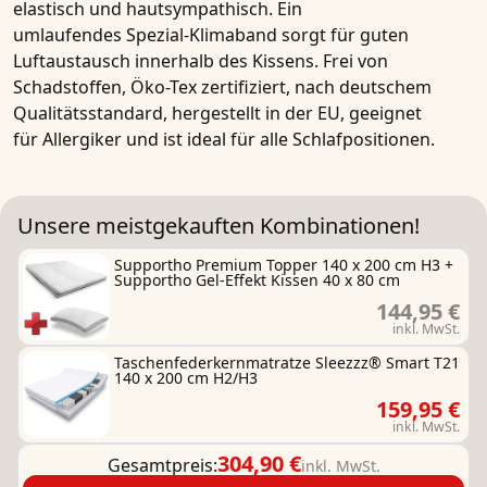
elastisch und hautsympathisch. Ein
umlaufendes
Spezial-Klimaband
sorgt für guten
Luftaustausch innerhalb des Kissens.
Frei von
Schadstoffen
,
Öko-Tex zertifiziert
, nach deutschem
Qualitätsstandard,
hergestellt in der EU
, geeignet
für
Allergiker
und ist ideal für alle Schlafpositionen.
Unsere meistgekauften Kombinationen!
Supportho Premium Topper 140 x 200 cm H3 +
Supportho Gel-Effekt Kissen 40 x 80 cm
144,95 €
inkl. MwSt.
Taschenfederkernmatratze Sleezzz® Smart T21
140 x 200 cm H2/H3
159,95 €
inkl. MwSt.
304,90 €
Gesamtpreis:
inkl. MwSt.