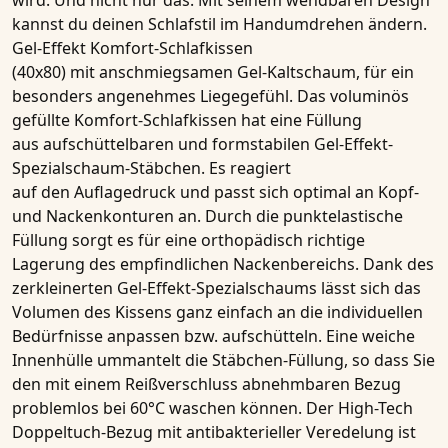
wird. Und nicht nur das: Mit seinem wendbaren Design
kannst du deinen Schlafstil im Handumdrehen ändern.
Gel-Effekt
Komfort-Schlafkissen
(40x80)
mit anschmiegsamen
Gel-Kaltschaum
, für ein
besonders angenehmes Liegegefühl. Das voluminös
gefüllte Komfort-Schlafkissen hat eine Füllung
aus aufschüttelbaren und formstabilen
Gel-Effekt-
Spezialschaum-Stäbchen
. Es reagiert
auf den Auflagedruck und passt sich optimal an Kopf-
und Nackenkonturen an. Durch die
punktelastische
Füllung
sorgt es für eine orthopädisch richtige
Lagerung des empfindlichen Nackenbereichs. Dank des
zerkleinerten
Gel-Effekt-Spezialschaums
lässt sich das
Volumen des Kissens ganz einfach an die individuellen
Bedürfnisse anpassen bzw. aufschütteln. Eine weiche
Innenhülle ummantelt die
Stäbchen-Füllung
, so dass Sie
den mit einem Reißverschluss abnehmbaren Bezug
problemlos bei 60°C waschen können. Der
High-Tech
Doppeltuch-Bezug mit antibakterieller Veredelung
ist