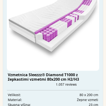
Vzmetnica Sleezzz® Diamond T1000 z
žepkastimi vzmetmi 80x200 cm H2/H3
80 x 200 cm
Velikost:
Žepne vzmeti
Material:
23 cm
Skupna višina: