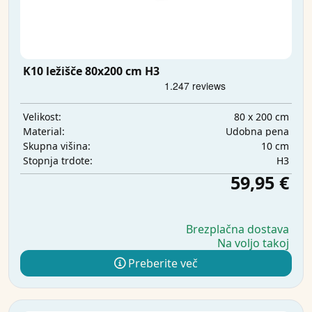
K10 ležišče 80x200 cm H3
80 x 200 cm
Velikost:
Udobna pena
Material:
10 cm
Skupna višina:
H3
Stopnja trdote:
59,95 €
Brezplačna dostava
Na voljo takoj
Preberite več