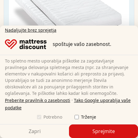
Nadaljujte brez sprejetja
spoštuje vašo zasebnost.
To spletno mesto uporablja piškotke za zagotavljanje
pravilnega delovanja spletnega mesta (npr. za shranjevanje
CloudComfort Premium 80x200 cm H2/H3 Twin
elementov v nakupovalni košarici ali preprosto za prijavo).
Uporabljajo se tudi za anonimno merjenje števila
obiskovalcev ali za ponujanje prilagojenih storitev in
80 x 200 cm
Velikost:
oglaševanja. Te piškotke lahko kadar koli onemogočite.
Hladna pena
Material:
·
Preberite pravilnik o zasebnosti
Tako Google uporablja vaše
15 cm
Skupna višina:
podatke
H2/H3
Stopnja trdote:
Potrebno
Trženje
144,95 €
Zapri
Sprejmite