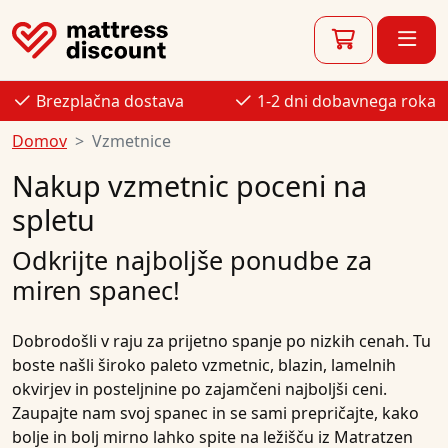
Brezplačna dostava
1-2 dni dobavnega roka
Domov
Vzmetnice
Nakup vzmetnic poceni na
spletu
Odkrijte najboljše ponudbe za
miren spanec!
Dobrodošli v raju za prijetno spanje po nizkih cenah. Tu
boste našli široko paleto vzmetnic, blazin, lamelnih
okvirjev in posteljnine po zajamčeni najboljši ceni.
Zaupajte nam svoj spanec in se sami prepričajte, kako
bolje in bolj mirno lahko spite na ležišču iz Matratzen