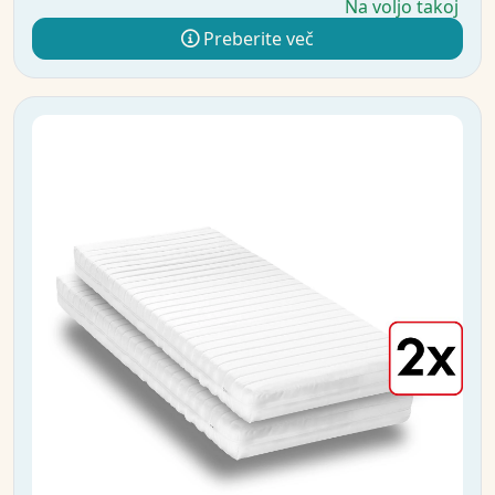
Na voljo takoj
Preberite več