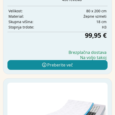
80 x 200 cm
Velikost:
Žepne vzmeti
Material:
18 cm
Skupna višina:
H3
Stopnja trdote:
99,95 €
Brezplačna dostava
Na voljo takoj
Preberite več