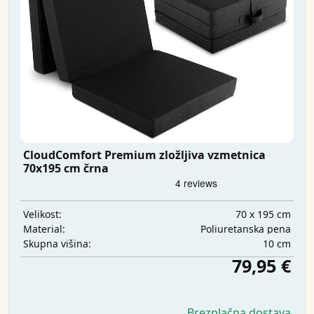
CloudComfort Premium zložljiva vzmetnica
70x195 cm črna
70 x 195 cm
Velikost:
Poliuretanska pena
Material:
10 cm
Skupna višina:
79,95 €
Brezplačna dostava