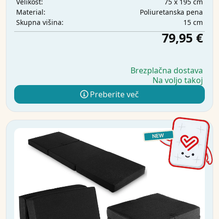
75 x 195 cm
Velikost:
Poliuretanska pena
Material:
15 cm
Skupna višina:
79,95 €
Brezplačna dostava
Na voljo takoj
Preberite več