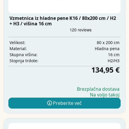
Vzmetnica iz hladne pene K16 / 80x200 cm / H2
+ H3 / višina 16 cm
80 x 200 cm
Velikost:
Hladna pena
Material:
16 cm
Skupna višina:
H2/H3
Stopnja trdote:
134,95 €
Brezplačna dostava
Na voljo takoj
Preberite več