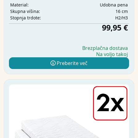
Udobna pena
Material:
16 cm
Skupna višina:
H2/H3
Stopnja trdote:
99,95 €
Brezplačna dostava
Na voljo takoj
Preberite več