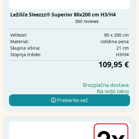
Ležišče Sleezzz® Superior 80x200 cm H3/H4
80 x 200 cm
Velikost:
Udobna pena
Material:
21 cm
Skupna višina:
H3/H4
Stopnja trdote:
109,95 €
Brezplačna dostava
Na voljo takoj
Preberite več