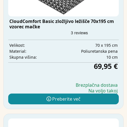
CloudComfort Basic zložljivo ležišče 70x195 cm
vzorec mačke
70 x 195 cm
Velikost:
Poliuretanska pena
Material:
10 cm
Skupna višina:
69,95 €
Brezplačna dostava
Na voljo takoj
Preberite več