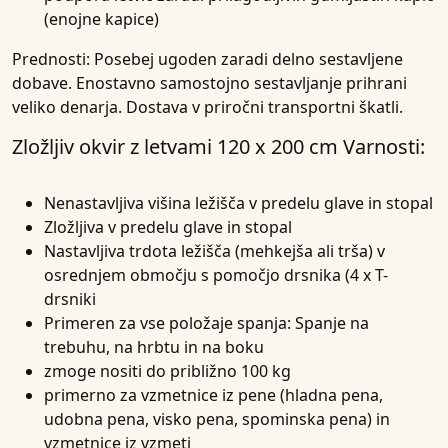
(enojne kapice)
Prednosti:
Posebej ugoden zaradi delno sestavljene
dobave. Enostavno samostojno sestavljanje prihrani
veliko denarja. Dostava v priročni transportni škatli.
Zložljiv okvir z letvami 120 x 200 cm
Varnosti:
Nenastavljiva višina ležišča v predelu glave in stopal
Zložljiva v predelu glave in stopal
Nastavljiva trdota ležišča (mehkejša ali trša) v
osrednjem območju s pomočjo drsnika (4 x T-
drsniki
Primeren za vse položaje spanja: Spanje na
trebuhu, na hrbtu in na boku
zmoge nositi do približno 100 kg
primerno za vzmetnice iz pene (hladna pena,
udobna pena, visko pena, spominska pena) in
vzmetnice iz vzmeti