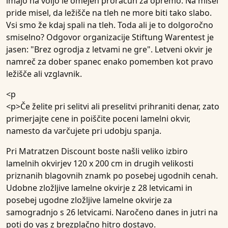
imajo na voljo le omejen proračun za opremo. Na misel
pride misel, da ležišče na tleh ne more biti tako slabo.
Vsi smo že kdaj spali na tleh. Toda ali je to dolgoročno
smiselno? Odgovor organizacije Stiftung Warentest je
jasen: "Brez ogrodja z letvami ne gre". Letveni okvir je
namreč za dober spanec enako pomemben kot pravo
ležišče ali vzglavnik.
<p
<p>Če želite pri selitvi ali preselitvi prihraniti denar, zato
primerjajte cene in poiščite poceni lamelni okvir,
namesto da varčujete pri udobju spanja.
Pri Matratzen Discount boste našli veliko izbiro
lamelnih okvirjev 120 x 200 cm in drugih velikosti
priznanih blagovnih znamk po posebej ugodnih cenah.
Udobne zložljive lamelne okvirje z 28 letvicami in
posebej ugodne zložljive lamelne okvirje za
samogradnjo s 26 letvicami. Naročeno danes in jutri na
poti do vas z brezplačno hitro dostavo.