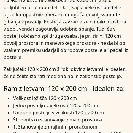
<p>Ram z letvami v velikosti 120 x 200 cm je zelo
priljubljen pri enoposteljnikih, saj ta velikost postelje
kljub kompaktnim meram omogoča dovolj svobode
gibanja v postelji. Postelja zavzame zelo malo prostora
v sobi, vendar zagotavlja udobno spanje. Tudi če v
postelji občasno spi druga oseba, je pri širini 120 cm
dovolj prostora in manevrskega prostora - ne da bi ob
vsakem premiku udarjali ob robove postelje ali padali iz
postelje.
Zaključek: 120 x 200 cm široki okvir z letvami je idealen,
če ne želite izbirati med enojno in zakonsko posteljo.
Ram z letvami 120 x 200 cm - idealen za:
Velikost ležišča 120 x 200 cm
Jedno posteljo v velikosti 120 x 200 cm
Udobno posteljo v velikosti 120 x 200 cm
Študentsko stanovanje z malo prostora
1. Stanovanje z majhnim proračunom