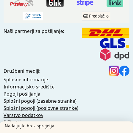
Predplačilo
Naši partnerji za pošiljanje:
Družbeni mediji:
Splošne informacije:
Informacijsko središče
Pogoji pošiljanja
Splošni pogoji (zasebne stranke)
Splošni pogoji (poslovne stranke)
Varstvo podatkov
Piškotki
Nadaljujte brez sprejetja
Pravilnik o odpovedi