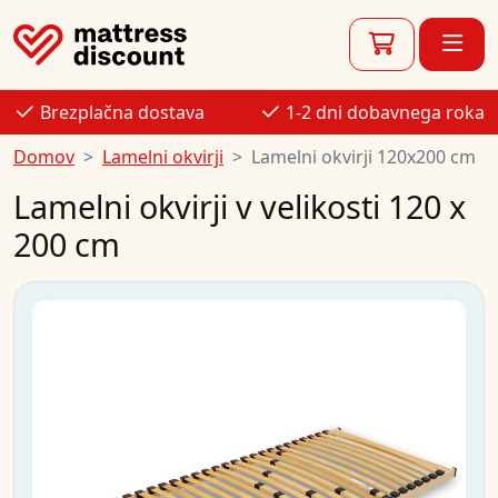
Brezplačna dostava
1-2 dni dobavnega roka
Domov
Lamelni okvirji
Lamelni okvirji 120x200 cm
Lamelni okvirji v velikosti 120 x
200 cm