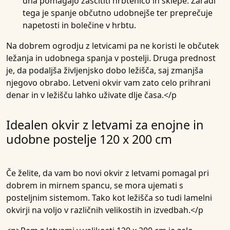
dna pomagajo zaščititi hrbtenico in sklepe. Zaradi
tega je spanje občutno udobnejše ter preprečuje
napetosti in bolečine v hrbtu.
Na dobrem ogrodju z letvicami pa ne koristi le občutek
ležanja in udobnega spanja v postelji. Druga prednost
je, da podaljša življenjsko dobo ležišča, saj zmanjša
njegovo obrabo. Letveni okvir vam zato celo prihrani
denar in v ležišču lahko uživate dlje časa.</p
Idealen okvir z letvami za enojne in
udobne postelje 120 x 200 cm
Če želite, da vam bo novi okvir z letvami pomagal pri
dobrem in mirnem spancu, se mora ujemati s
posteljnim sistemom. Tako kot ležišča so tudi lamelni
okvirji na voljo v različnih velikostih in izvedbah.</p