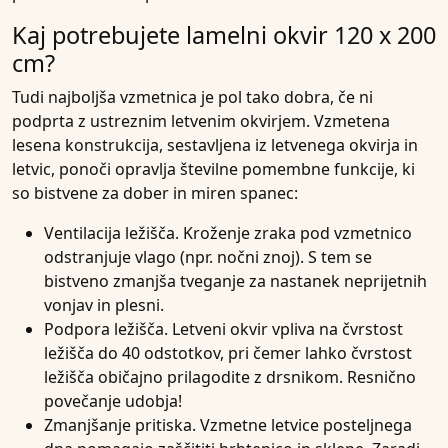
Kaj potrebujete lamelni okvir 120 x 200
cm?
Tudi najboljša vzmetnica je pol tako dobra, če ni
podprta z ustreznim letvenim okvirjem. Vzmetena
lesena konstrukcija, sestavljena iz letvenega okvirja in
letvic, ponoči opravlja številne pomembne funkcije, ki
so bistvene za dober in miren spanec:
Ventilacija ležišča
. Kroženje zraka pod vzmetnico
odstranjuje vlago (npr. nočni znoj). S tem se
bistveno zmanjša tveganje za nastanek neprijetnih
vonjav in plesni.
Podpora ležišča
. Letveni okvir vpliva na čvrstost
ležišča do 40 odstotkov, pri čemer lahko čvrstost
ležišča običajno prilagodite z drsnikom. Resnično
povečanje udobja!
Zmanjšanje pritiska
. Vzmetne letvice posteljnega