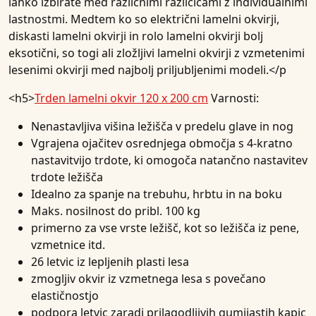
lahko izbirate med različnimi različicami z individualnimi
lastnostmi. Medtem ko so električni lamelni okvirji,
diskasti lamelni okvirji in rolo lamelni okvirji bolj
eksotični, so togi ali zložljivi lamelni okvirji z vzmetenimi
lesenimi okvirji med najbolj priljubljenimi modeli.</p
<h5>
Trden lamelni okvir 120 x 200 cm
Varnosti:
Nenastavljiva višina ležišča v predelu glave in nog
Vgrajena ojačitev osrednjega območja s 4-kratno
nastavitvijo trdote, ki omogoča natančno nastavitev
trdote ležišča
Idealno za spanje na trebuhu, hrbtu in na boku
Maks. nosilnost do pribl. 100 kg
primerno za vse vrste ležišč, kot so ležišča iz pene,
vzmetnice itd.
26 letvic iz lepljenih plasti lesa
zmogljiv okvir iz vzmetnega lesa s povečano
elastičnostjo
podpora letvic zaradi prilagodljivih gumijastih kapic