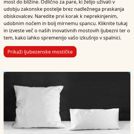
most do bližine. Odlično za pare, ki želijo uživati v
udobju zakonske postelje brez nadležnega praskanja
obiskovalcev. Naredite prvi korak k neprekinjenim,
udobnim nočem in bolj mirnemu spancu. Kliknite tukaj
in izveste več o naših inovativnih mostovih ljubezni ter o
tem, kako lahko spremenijo vašo izkušnjo v spalnici.
Prikaži ljubezenske mostičke