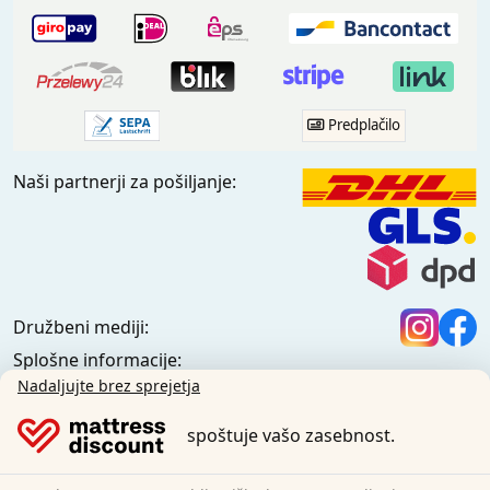
Predplačilo
Naši partnerji za pošiljanje:
Družbeni mediji:
Splošne informacije:
Informacijsko središče
Nadaljujte brez sprejetja
Pogoji pošiljanja
spoštuje vašo zasebnost.
Splošni pogoji (zasebne stranke)
Splošni pogoji (poslovne stranke)