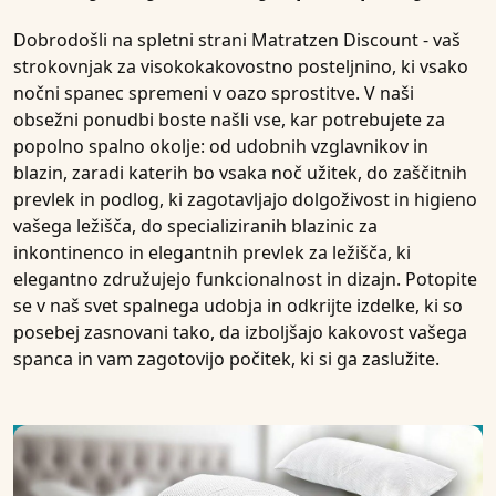
Dobrodošli na spletni strani Matratzen Discount - vaš
strokovnjak za visokokakovostno posteljnino, ki vsako
nočni spanec spremeni v oazo sprostitve. V naši
obsežni ponudbi boste našli vse, kar potrebujete za
popolno spalno okolje: od udobnih vzglavnikov in
blazin, zaradi katerih bo vsaka noč užitek, do zaščitnih
prevlek in podlog, ki zagotavljajo dolgoživost in higieno
vašega ležišča, do specializiranih blazinic za
inkontinenco in elegantnih prevlek za ležišča, ki
elegantno združujejo funkcionalnost in dizajn. Potopite
se v naš svet spalnega udobja in odkrijte izdelke, ki so
posebej zasnovani tako, da izboljšajo kakovost vašega
spanca in vam zagotovijo počitek, ki si ga zaslužite.