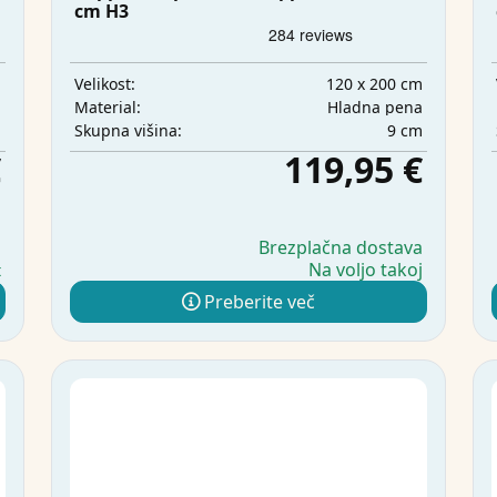
cm H3
m
120 x 200 cm
Velikost:
a
Hladna pena
Material:
m
9 cm
Skupna višina:
€
119,95 €
a
Brezplačna dostava
Na voljo takoj
t
Preberite več