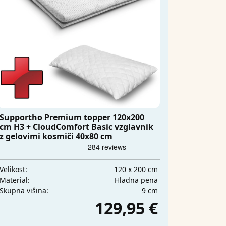
Supportho Premium topper 120x200
cm H3 + CloudComfort Basic vzglavnik
z gelovimi kosmiči 40x80 cm
120 x 200 cm
Velikost:
Hladna pena
Material:
9 cm
Skupna višina:
129,95 €