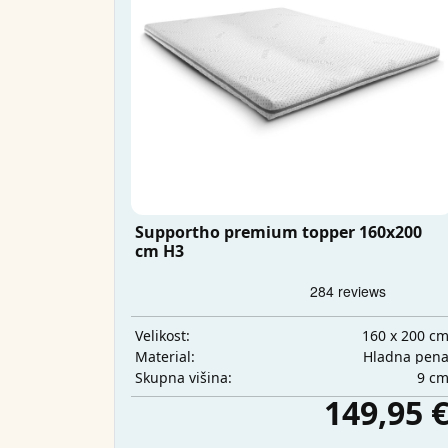
Supportho premium topper 160x200
cm H3
160 x 200 c
Velikost:
Hladna pen
Material:
9 c
Skupna višina:
149,95 