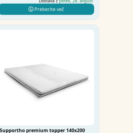
Dostava z
petek, 28. avgust
Preberite več
Supportho premium topper 140x200