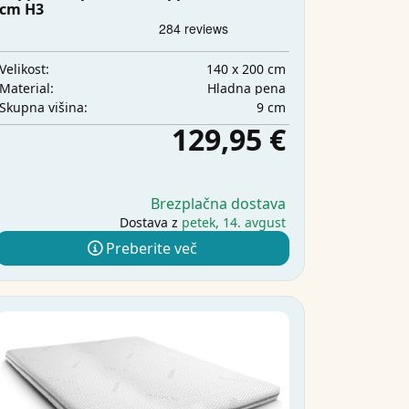
cm H3
140 x 200 cm
Velikost:
Hladna pena
Material:
9 cm
Skupna višina:
129,95 €
Brezplačna dostava
Dostava z
petek, 14. avgust
Preberite več