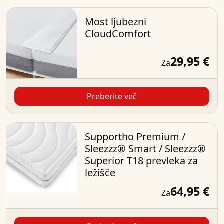
Most ljubezni
CloudComfort
29,95 €
Za
Preberite več
Supportho Premium /
Sleezzz® Smart / Sleezzz®
Superior T18 prevleka za
ležišče
64,95 €
Za