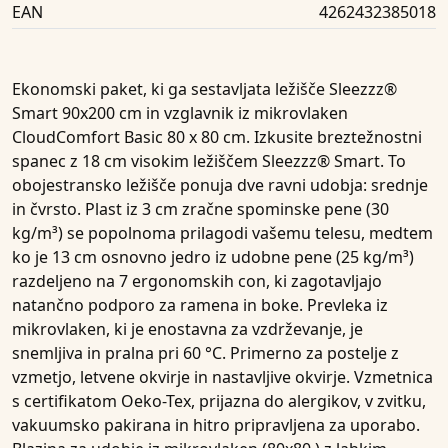
EAN
4262432385018
Ekonomski paket, ki ga sestavljata
ležišče Sleezzz®
Smart 90x200 cm in vzglavnik iz mikrovlaken
CloudComfort Basic 80 x 80 cm. Izkusite breztežnostni
spanec z 18 cm visokim ležiščem Sleezzz® Smart. To
obojestransko ležišče ponuja dve ravni udobja: srednje
in čvrsto. Plast iz 3 cm zračne spominske pene (30
kg/m³) se popolnoma prilagodi vašemu telesu, medtem
ko je 13 cm osnovno jedro iz udobne pene (25 kg/m³)
razdeljeno na 7 ergonomskih con, ki zagotavljajo
natančno podporo za ramena in boke. Prevleka iz
mikrovlaken, ki je enostavna za vzdrževanje, je
snemljiva in pralna pri 60 °C. Primerno za postelje z
vzmetjo, letvene okvirje in nastavljive okvirje. Vzmetnica
s certifikatom Oeko-Tex, prijazna do alergikov, v zvitku,
vakuumsko pakirana in hitro pripravljena za uporabo.