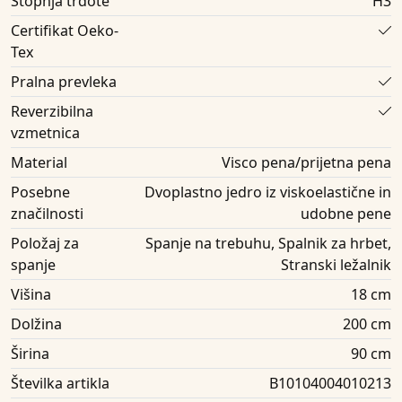
Stopnja trdote
H3
Certifikat Oeko-
Tex
Pralna prevleka
Reverzibilna
vzmetnica
Material
Visco pena/prijetna pena
Posebne
Dvoplastno jedro iz viskoelastične in
značilnosti
udobne pene
Položaj za
Spanje na trebuhu, Spalnik za hrbet,
spanje
Stranski ležalnik
Višina
18 cm
Dolžina
200 cm
Širina
90 cm
Številka artikla
B10104004010213