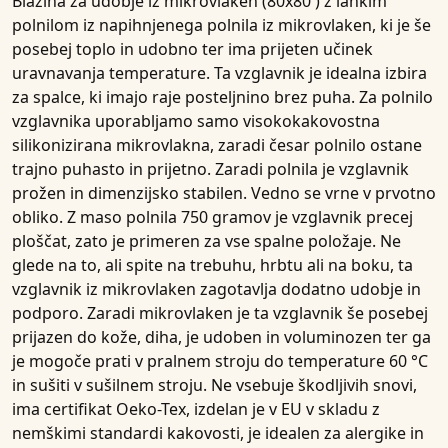
Blazina za udobje iz mikrovlaken (80x80
) z lahkim
polnilom iz napihnjenega polnila iz mikrovlaken, ki je še
posebej toplo in udobno ter ima prijeten učinek
uravnavanja temperature. Ta
vzglavnik
je idealna izbira
za spalce, ki imajo raje
posteljnino brez puha
. Za polnilo
vzglavnika
uporabljamo samo visokokakovostna
silikonizirana mikrovlakna
, zaradi česar polnilo ostane
trajno puhasto in prijetno. Zaradi polnila je
vzglavnik
prožen in dimenzijsko stabilen. Vedno se vrne v prvotno
obliko. Z
maso polnila 750 gramov
je vzglavnik precej
ploščat, zato je primeren za vse spalne položaje. Ne
glede na to, ali spite na trebuhu, hrbtu ali na boku, ta
vzglavnik iz
mikrovlaken zagotavlja dodatno udobje in
podporo. Zaradi
mikrovlaken
je ta
vzglavnik
še posebej
prijazen do kože, diha, je udoben in voluminozen ter ga
je mogoče prati v pralnem stroju do
temperature 60 °C
in
sušiti v sušilnem stroju
. Ne vsebuje škodljivih snovi,
ima certifikat Oeko-Tex, izdelan je v EU v skladu z
nemškimi standardi kakovosti, je idealen za
alergike
in