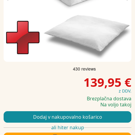
Previous
Ne
139,95 €
z DDV.
Brezplačna dostava
Na voljo takoj
Dodaj v nakupovalno košarico
ali hiter nakup