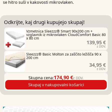
se hitro suši v kakovosti mikrovlaken.
Odkrijte, kaj drugi kupujejo skupaj!
Vzmetnica Sleezzz® Smart 90x200 cm +
vzglavnik iz mikrovlaken CloudComfort Basic 80
x 80 cm
139,95 €
z DDV.
Sleezzz® Basic Molton za zaščito ležišča 90 x
200 cm
34,95 €
z DDV.
174,90 €
Skupna cena:
z DDV.
Skupaj v nakupovalni košarici