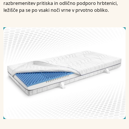
razbremenitev pritiska in odlično podporo hrbtenici,
ležišče pa se po vsaki noči vrne v prvotno obliko.