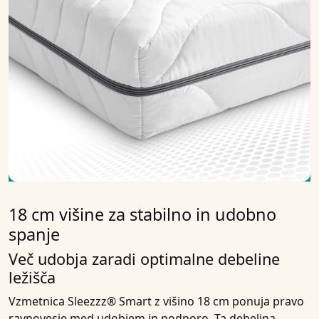
18 cm višine za stabilno in udobno
spanje
Več udobja zaradi optimalne debeline
ležišča
Vzmetnica Sleezzz® Smart z višino 18 cm ponuja pravo
ravnovesje med udobjem in podporo. Ta debelina