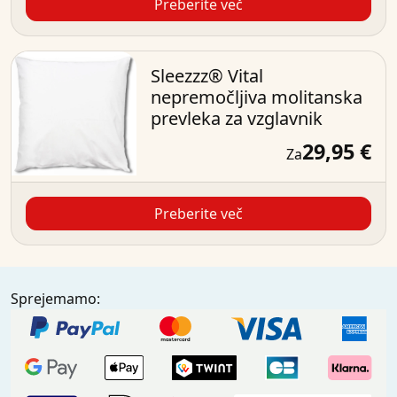
Preberite več
Sleezzz® Vital
nepremočljiva molitanska
prevleka za vzglavnik
29,95 €
Za
Preberite več
Sprejemamo: