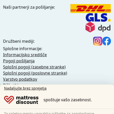
Naši partnerji za pošiljanje:
Družbeni mediji:
Splošne informacije:
Informacijsko središče
Pogoji pošiljanja
Splošni pogoji (zasebne stranke)
Splošni pogoji (poslovne stranke)
Varstvo podatkov
Piškotki
Nadaljujte brez sprejetja
Pravilnik o odpovedi
Odtis
spoštuje vašo zasebnost.
Preklic pogodbe
To spletno mesto uporablja piškotke za zagotavljanje