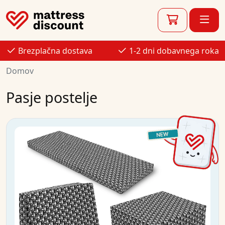
Brezplačna dostava
1-2 dni dobavnega roka
Domov
Pasje postelje