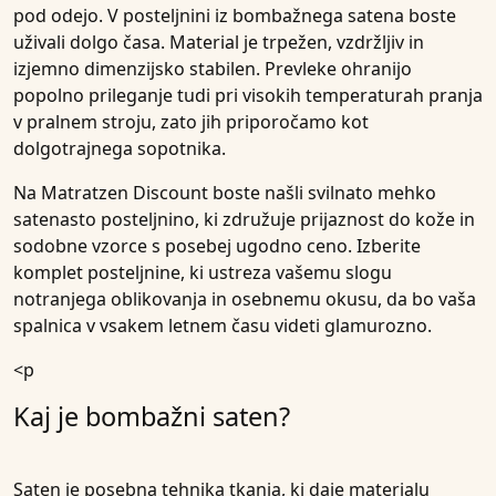
pod odejo. V posteljnini iz bombažnega satena boste
uživali dolgo časa. Material je trpežen, vzdržljiv in
izjemno dimenzijsko stabilen. Prevleke ohranijo
popolno prileganje tudi pri visokih temperaturah pranja
v pralnem stroju, zato jih priporočamo kot
dolgotrajnega sopotnika.
Na
Matratzen Discount
boste našli svilnato mehko
satenasto posteljnino, ki združuje prijaznost do kože in
sodobne vzorce s posebej ugodno ceno. Izberite
komplet posteljnine, ki ustreza vašemu slogu
notranjega oblikovanja in osebnemu okusu, da bo vaša
spalnica v vsakem letnem času videti glamurozno.
<p
Kaj je bombažni saten?
Saten je posebna tehnika tkanja, ki daje materialu