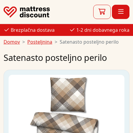
Brezplačna dostava
1-2 dni dobavnega roka
Domov
Posteljnina
Satenasto posteljno perilo
Satenasto posteljno perilo