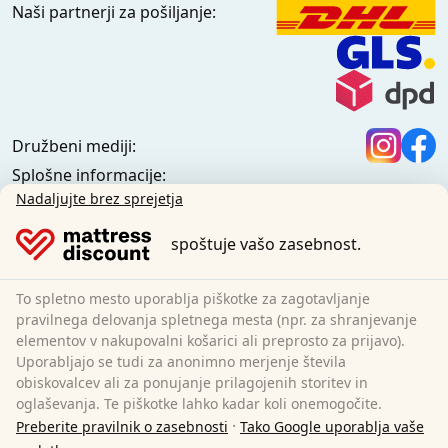
Naši partnerji za pošiljanje:
Družbeni mediji:
Splošne informacije:
Informacijsko središče
Nadaljujte brez sprejetja
Pogoji pošiljanja
spoštuje vašo zasebnost.
Splošni pogoji (zasebne stranke)
Splošni pogoji (poslovne stranke)
Varstvo podatkov
To spletno mesto uporablja piškotke za zagotavljanje
Piškotki
pravilnega delovanja spletnega mesta (npr. za shranjevanje
elementov v nakupovalni košarici ali preprosto za prijavo).
Pravilnik o odpovedi
Uporabljajo se tudi za anonimno merjenje števila
Odtis
obiskovalcev ali za ponujanje prilagojenih storitev in
Preklic pogodbe
oglaševanja. Te piškotke lahko kadar koli onemogočite.
·
Preberite pravilnik o zasebnosti
Tako Google uporablja vaše