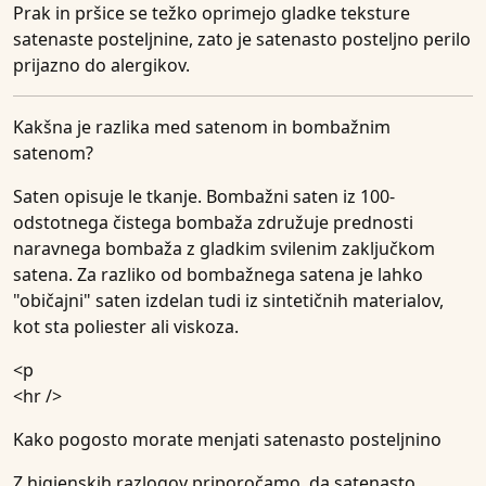
Prak in pršice se težko oprimejo gladke teksture
satenaste posteljnine, zato je satenasto posteljno perilo
prijazno do alergikov.
Kakšna je razlika med satenom in bombažnim
satenom?
Saten opisuje le tkanje. Bombažni saten iz 100-
odstotnega čistega bombaža združuje prednosti
naravnega bombaža z gladkim svilenim zaključkom
satena. Za razliko od bombažnega satena je lahko
"običajni" saten izdelan tudi iz sintetičnih materialov,
kot sta poliester ali viskoza.
<p
<hr />
Kako pogosto morate menjati satenasto posteljnino
Z higienskih razlogov priporočamo, da satenasto