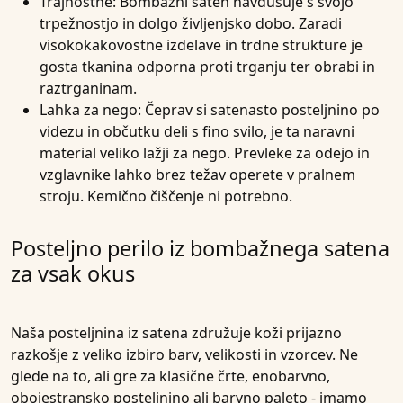
Trajnostne
: Bombažni saten navdušuje s svojo
trpežnostjo in dolgo življenjsko dobo. Zaradi
visokokakovostne izdelave in trdne strukture je
gosta tkanina odporna proti trganju ter obrabi in
raztrganinam.
Lahka za nego
: Čeprav si satenasto posteljnino po
videzu in občutku deli s fino svilo, je ta naravni
material veliko lažji za nego. Prevleke za odejo in
vzglavnike lahko brez težav operete v pralnem
stroju. Kemično čiščenje ni potrebno.
Posteljno perilo iz bombažnega satena
za vsak okus
Naša posteljnina iz satena združuje koži prijazno
razkošje z veliko izbiro barv, velikosti in vzorcev. Ne
glede na to, ali gre za klasične črte, enobarvno,
obojestransko posteljnino ali barvno paleto - imamo