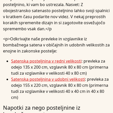
posteljnino, ki vam bo ustrezala. Nasvet: Z
obojestransko satenasto posteljnino lahko svoji spalnici
v kratkem času podarite nov videz. V nekaj preprostih
korakih spremenite dizajn in si zagotovite osvežujočo
spremembo vsak dan.</p
<p>Odkrivajte naše prevleke in vzglavnike iz
bombažnega satena v običajnih in udobnih velikostih za
enojne in zakonske postelje:
Satenska posteljnina v redni velikosti
: prevleka za
odejo 135 x 200 cm, vzglavnik 80 x 80 cm (primerna
tudi za vzglavnike v velikosti 40 x 80 cm)
Satenska posteljnina v udobni velikosti
: prevleka za
odejo 155 x 220 cm, vzglavnik 80 x 80 cm (primerna
tudi za vzglavnike v velikosti 40 x 40 cm in 40 x 80
cm)
Napotki za nego posteljnine iz