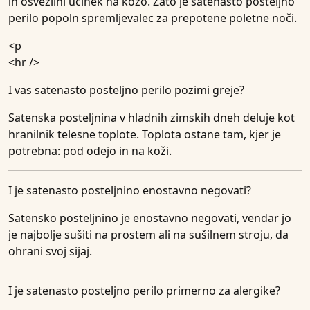
in osvežilni učinek na kožo. Zato je satenasto posteljno
perilo popoln spremljevalec za prepotene poletne noči.
<p
<hr />
I vas satenasto posteljno perilo pozimi greje?
Satenska posteljnina v hladnih zimskih dneh deluje kot
hranilnik telesne toplote. Toplota ostane tam, kjer je
potrebna: pod odejo in na koži.
I je satenasto posteljnino enostavno negovati?
Satensko posteljnino je enostavno negovati, vendar jo
je najbolje sušiti na prostem ali na sušilnem stroju, da
ohrani svoj sijaj.
I je satenasto posteljno perilo primerno za alergike?