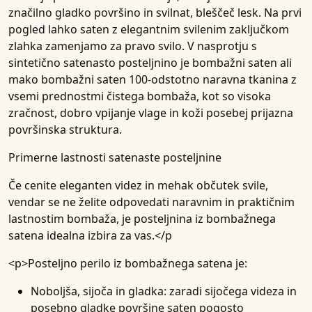
značilno gladko površino in svilnat, bleščeč lesk. Na prvi
pogled lahko saten z elegantnim svilenim zaključkom
zlahka zamenjamo za pravo svilo. V nasprotju s
sintetično satenasto posteljnino je bombažni saten ali
mako bombažni saten 100-odstotno naravna tkanina z
vsemi prednostmi čistega bombaža, kot so visoka
zračnost, dobro vpijanje vlage in koži posebej prijazna
površinska struktura.
Primerne lastnosti satenaste posteljnine
Če cenite eleganten videz in mehak občutek svile,
vendar se ne želite odpovedati naravnim in praktičnim
lastnostim bombaža, je posteljnina iz bombažnega
satena idealna izbira za vas.</p
<p>Posteljno perilo iz bombažnega satena je:
Noboljša, sijoča in gladka
: zaradi sijočega videza in
posebno gladke površine saten pogosto