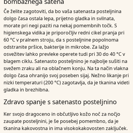
bombažnega satena
Če želite zagotoviti, da bo vaša satenasta posteljnina
dolgo časa ostala lepa, prijetno gladka in svilnata,
morate pri negi paziti na nekaj pomembnih točk. S
higienskega vidika je priporočljiv redni cikel pranja pri
60 °C v pralnem stroju, da s posteljnine popolnoma
odstranite pršice, bakterije in mikrobe. Za lažjo
osvežitev lahko prevleke operete tudi pri 30 do 40 °C v
blagem ciklu. Satenasto posteljnino je najbolje sušiti na
svežem zraku ali na oblačnem konju. Na ta način vlakna
dolgo časa ohranijo svoj poseben sijaj. Nežno likanje pri
nizki temperaturi (200 °C) zagotavlja, da je tkanina videti
gladka in brezhibna.
Zdravo spanje s satenasto posteljnino
Ker svojo dragoceno in občutljivo kožo noč za nočjo
zaupate posteljnini, je še posebej pomembno, da je
tkanina kakovostna in ima visokokakovosten zaključek.