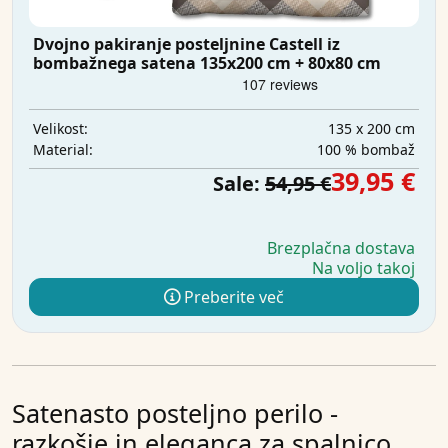
Dvojno pakiranje posteljnine Castell iz
bombažnega satena 135x200 cm + 80x80 cm
135 x 200 cm
Velikost:
100 % bombaž
Material:
39,95 €
Sale:
54,95 €
Brezplačna dostava
Na voljo takoj
Preberite več
Satenasto posteljno perilo -
razkošje in eleganca za spalnico