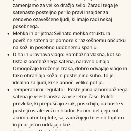
zamenjamo za veliko dražjo svilo. Zaradi tega je
satenasto posteljno perilo pravi insajder za
cenovno ozaveščene ljudi, ki imajo radi nekaj
posebnega.
Mehka in prijetna
: Svilnato mehka struktura
površine satena pripomore k razkošnemu občutku
na koži in posebno udobnemu spanju.
Diha in uravnava vlago
: Bombažna vlakna, kot so
tista iz bombažnega satena, naravno dihajo.
Omogočajo kroženje zraka, dobro odvajajo vlago in
tako ohranjajo kožo in posteljnino suho. To je
idealno za ljudi, ki se ponoči veliko potijo.
Temperaturni regulator
: Posteljnina iz bombažnega
satena je vsestranska za vse letne čase. Poleti
prevleke, ki prepuščajo zrak, poskrbijo, da boste v
postelji ostali sveži in hladni. Pozimi delujejo kot
akumulator toplote, saj zadržujejo telesno toploto
in jo prijetno oddajajo koži.