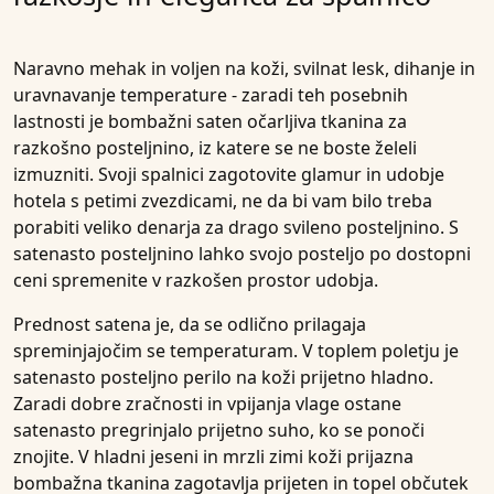
Naravno mehak in voljen na koži, svilnat lesk, dihanje in
uravnavanje temperature - zaradi teh posebnih
lastnosti je bombažni saten očarljiva tkanina za
razkošno posteljnino, iz katere se ne boste želeli
izmuzniti. Svoji spalnici zagotovite glamur in udobje
hotela s petimi zvezdicami, ne da bi vam bilo treba
porabiti veliko denarja za drago svileno posteljnino. S
satenasto posteljnino lahko svojo posteljo po dostopni
ceni spremenite v razkošen prostor udobja.
Prednost satena je, da se odlično prilagaja
spreminjajočim se temperaturam. V toplem poletju je
satenasto posteljno perilo na koži prijetno hladno.
Zaradi dobre zračnosti in vpijanja vlage ostane
satenasto pregrinjalo prijetno suho, ko se ponoči
znojite. V hladni jeseni in mrzli zimi koži prijazna
bombažna tkanina zagotavlja prijeten in topel občutek